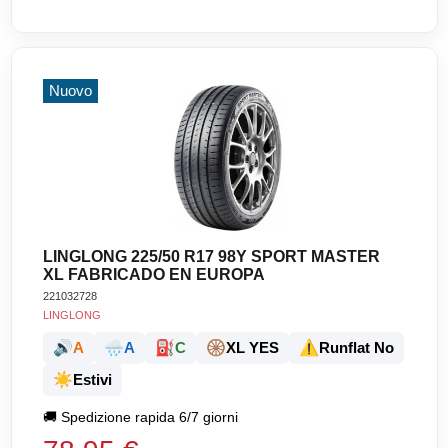
Nuovo
LINGLONG 225/50 R17 98Y SPORT MASTER
XL FABRICADO EN EUROPA
221032728
LINGLONG
🔊
🌧️
⛽
🛞
⚠️
A
A
C
XL YES
Runflat No
☀️
Estivi
🚚
Spedizione rapida 6/7 giorni