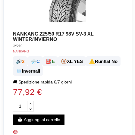
NANKANG 225/50 R17 98V SV-3 XL
WINTER/INVIERNO
JY210
NANKANG
🔊
🌧️
⛽
🛞
⚠️
2
C
E
XL YES
Runflat No
❄️
Invernali
🚚
Spedizione rapida 6/7 giorni
77,92 €
Aggiungi al carrello