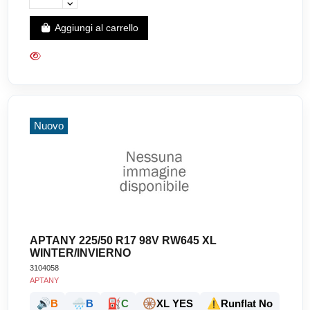
Aggiungi al carrello
Nuovo
APTANY 225/50 R17 98V RW645 XL
WINTER/INVIERNO
3104058
APTANY
🔊
🌧️
⛽
🛞
⚠️
B
B
C
XL YES
Runflat No