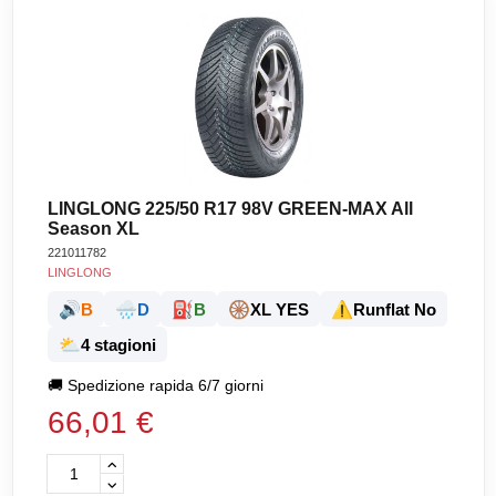
LINGLONG 225/50 R17 98V GREEN-MAX All
Season XL
221011782
LINGLONG
🔊
🌧️
⛽
🛞
⚠️
B
D
B
XL YES
Runflat No
⛅
4 stagioni
🚚
Spedizione rapida 6/7 giorni
66,01 €