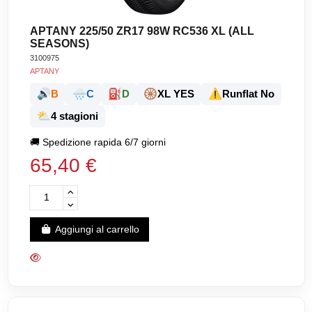
APTANY 225/50 ZR17 98W RC536 XL (ALL
SEASONS)
3100975
APTANY
🔊
🌧️
⛽
🛞
⚠️
B
C
D
XL YES
Runflat No
⛅
4 stagioni
🚚
Spedizione rapida 6/7 giorni
65,40 €
Aggiungi al carrello