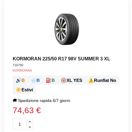
KORMORAN 225/50 R17 98V SUMMER 3 XL
716790
KORMORAN
🔊
🌧️
⛽
🛞
⚠️
B
B
B
XL YES
Runflat No
☀️
Estivi
🚚
Spedizione rapida 6/7 giorni
74,63 €