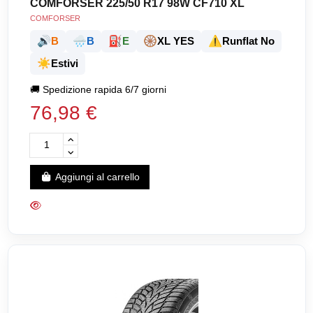
COMFORSER 225/50 R17 98W CF710 XL
COMFORSER
🔊
🌧️
⛽
🛞
⚠️
B
B
E
XL YES
Runflat No
☀️
Estivi
🚚
Spedizione rapida 6/7 giorni
76,98 €
Aggiungi al carrello