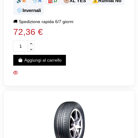
🔊
🌧️
⛽
🛞
⚠️
B
A
D
XL YES
Runflat No
❄️
Invernali
🚚
Spedizione rapida 6/7 giorni
72,36 €
Aggiungi al carrello