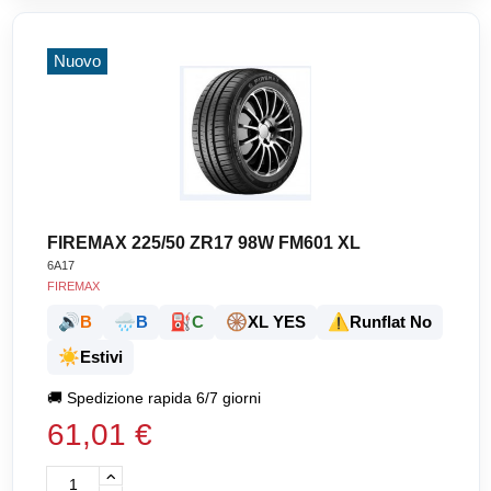
Nuovo
FIREMAX 225/50 ZR17 98W FM601 XL
6A17
FIREMAX
🔊
🌧️
⛽
🛞
⚠️
B
B
C
XL YES
Runflat No
☀️
Estivi
🚚
Spedizione rapida 6/7 giorni
61,01 €