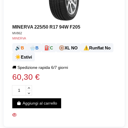
MINERVA 225/50 R17 94W F205
MV862
MINERVA
🔊
🌧️
⛽
🛞
⚠️
B
B
C
XL NO
Runflat No
☀️
Estivi
🚚
Spedizione rapida 6/7 giorni
60,30 €
Aggiungi al carrello