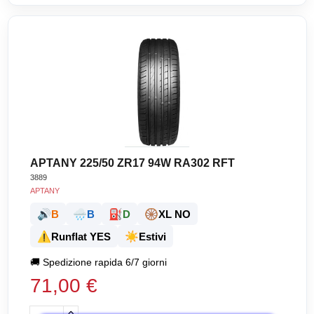
APTANY 225/50 ZR17 94W RA302 RFT
3889
APTANY
🔊
🌧️
⛽
🛞
B
B
D
XL NO
⚠️
☀️
Runflat YES
Estivi
🚚
Spedizione rapida 6/7 giorni
71,00 €