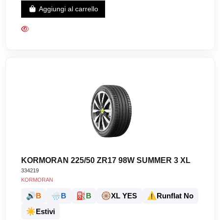
Aggiungi al carrello
KORMORAN 225/50 ZR17 98W SUMMER 3 XL
334219
KORMORAN
🔊
🌧️
⛽
🛞
⚠️
B
B
B
XL YES
Runflat No
☀️
Estivi