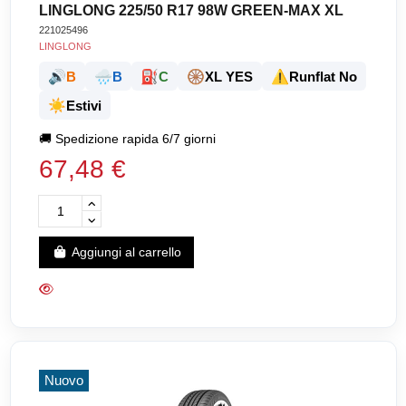
LINGLONG 225/50 R17 98W GREEN-MAX XL
221025496
LINGLONG
🔊
🌧️
⛽
🛞
⚠️
B
B
C
XL YES
Runflat No
☀️
Estivi
🚚
Spedizione rapida 6/7 giorni
67,48 €
Aggiungi al carrello
Nuovo