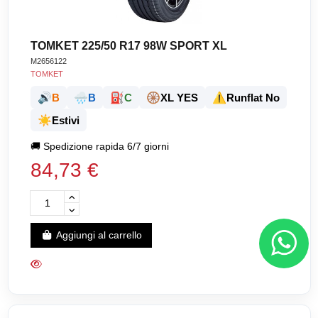
TOMKET 225/50 R17 98W SPORT XL
M2656122
TOMKET
🔊
🌧️
⛽
🛞
⚠️
B
B
C
XL YES
Runflat No
☀️
Estivi
🚚
Spedizione rapida 6/7 giorni
84,73 €
Aggiungi al carrello