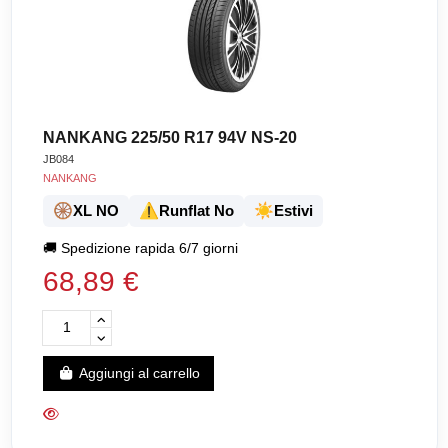
NANKANG 225/50 R17 94V NS-20
JB084
NANKANG
🛞
⚠️
☀️
XL NO
Runflat No
Estivi
🚚
Spedizione rapida 6/7 giorni
68,89 €
Aggiungi al carrello