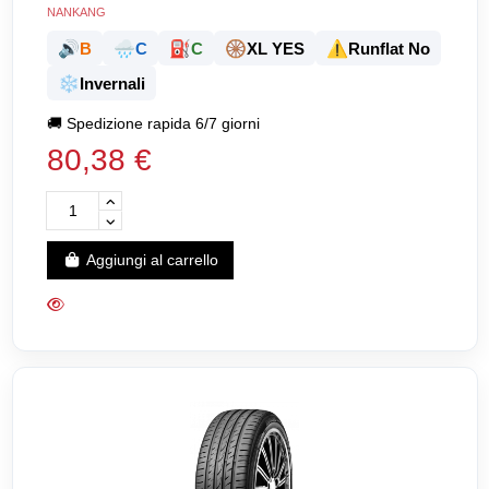
NANKANG
🔊
🌧️
⛽
🛞
⚠️
B
C
C
XL YES
Runflat No
❄️
Invernali
🚚
Spedizione rapida 6/7 giorni
80,38 €
Aggiungi al carrello