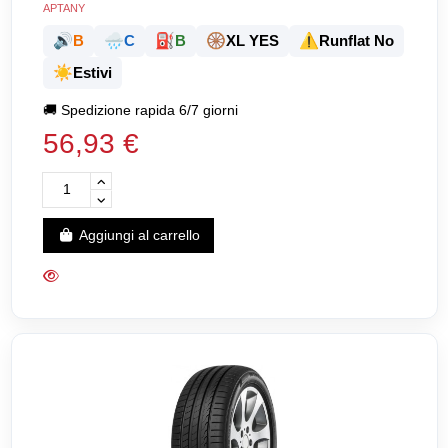
APTANY
🔊
🌧️
⛽
🛞
⚠️
B
C
B
XL YES
Runflat No
☀️
Estivi
🚚
Spedizione rapida 6/7 giorni
56,93 €
Aggiungi al carrello