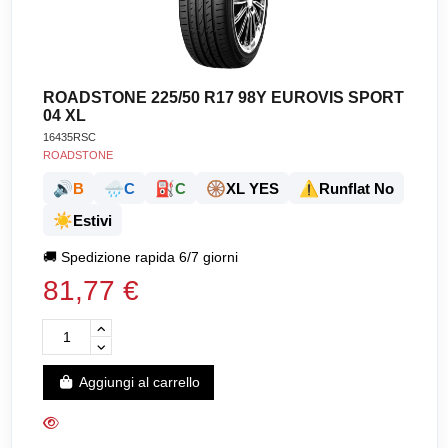
ROADSTONE 225/50 R17 98Y EUROVIS SPORT
04 XL
16435RSC
ROADSTONE
🔊
🌧️
⛽
🛞
⚠️
B
C
C
XL YES
Runflat No
☀️
Estivi
🚚
Spedizione rapida 6/7 giorni
81,77 €
Aggiungi al carrello