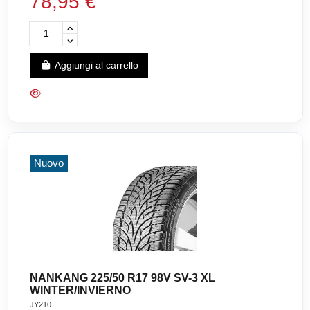
78,95 €
Aggiungi al carrello
Nuovo
NANKANG 225/50 R17 98V SV-3 XL
WINTER/INVIERNO
JY210