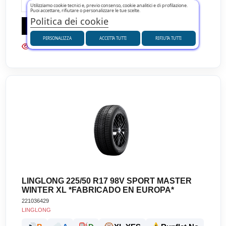
Utilizziamo cookie tecnici e, previo consenso, cookie analitici e di profilazione.
Puoi accettare, rifiutare o personalizzare le tue scelte.
Politica dei cookie
Aggiungi al carrello
PERSONALIZZA
ACCETTA TUTTI
RIFIUTA TUTTI
LINGLONG 225/50 R17 98V SPORT MASTER
WINTER XL *FABRICADO EN EUROPA*
221036429
LINGLONG