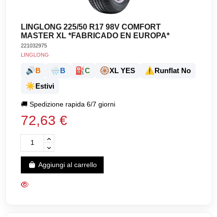
LINGLONG 225/50 R17 98V COMFORT
MASTER XL *FABRICADO EN EUROPA*
221032975
LINGLONG
🔊
🌧️
⛽
🛞
⚠️
B
B
C
XL YES
Runflat No
☀️
Estivi
🚚
Spedizione rapida 6/7 giorni
72,63 €
Aggiungi al carrello