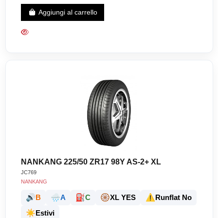
Aggiungi al carrello
NANKANG 225/50 ZR17 98Y AS-2+ XL
JC769
NANKANG
🔊
🌧️
⛽
🛞
⚠️
B
A
C
XL YES
Runflat No
☀️
Estivi