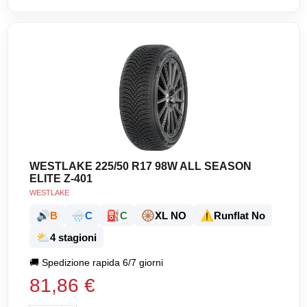
WESTLAKE 225/50 R17 98W ALL SEASON
ELITE Z-401
WESTLAKE
🔊
🌧️
⛽
🛞
⚠️
B
C
C
XL NO
Runflat No
⛅
4 stagioni
🚚
Spedizione rapida 6/7 giorni
81,86 €