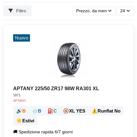
Filtro
Prezzo, da meno caro a più ca
24
Nuovo
APTANY 225/50 ZR17 98W RA301 XL
1871
APTANY
🔊
🌧️
⛽
🛞
⚠️
B
B
C
XL YES
Runflat No
☀️
Estivi
🚚
Spedizione rapida 6/7 giorni