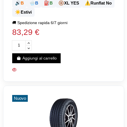
🔊
🌧️
⛽
🛞
⚠️
B
B
B
XL YES
Runflat No
☀️
Estivi
🚚
Spedizione rapida 6/7 giorni
83,29 €
Aggiungi al carrello
Nuovo