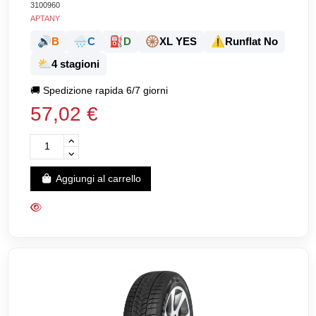
3100960
APTANY
🔊
🌧️
⛽
🛞
⚠️
B
C
D
XL YES
Runflat No
⛅
4 stagioni
🚚
Spedizione rapida 6/7 giorni
57,02 €
Aggiungi al carrello