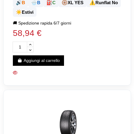
🔊
🌧️
⛽
🛞
⚠️
B
B
C
XL YES
Runflat No
☀️
Estivi
🚚
Spedizione rapida 6/7 giorni
58,94 €
Aggiungi al carrello