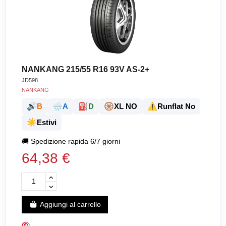
NANKANG 215/55 R16 93V AS-2+
JD598
NANKANG
🔊
🌧️
⛽
🛞
⚠️
B
A
D
XL NO
Runflat No
☀️
Estivi
🚚
Spedizione rapida 6/7 giorni
64,38 €
Aggiungi al carrello