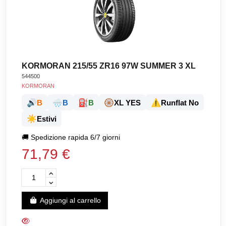
KORMORAN 215/55 ZR16 97W SUMMER 3 XL
544500
KORMORAN
🔊
🌧️
⛽
🛞
⚠️
B
B
B
XL YES
Runflat No
☀️
Estivi
🚚
Spedizione rapida 6/7 giorni
71,79 €
Aggiungi al carrello