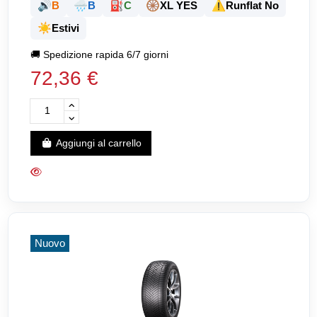
🔊
🌧️
⛽
🛞
⚠️
B
B
C
XL YES
Runflat No
☀️
Estivi
🚚
Spedizione rapida 6/7 giorni
72,36 €
Aggiungi al carrello
Nuovo