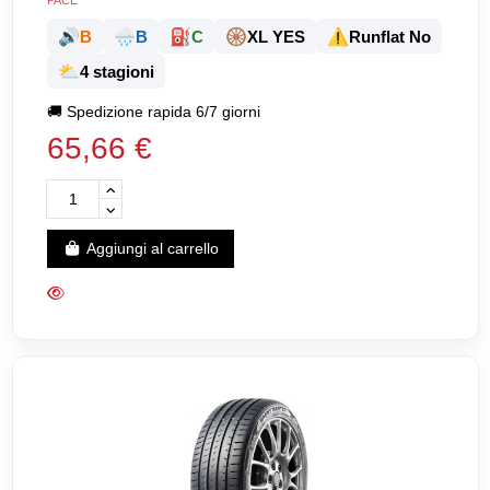
PACE
🔊
🌧️
⛽
🛞
⚠️
B
B
C
XL YES
Runflat No
⛅
4 stagioni
🚚
Spedizione rapida 6/7 giorni
65,66 €
Aggiungi al carrello