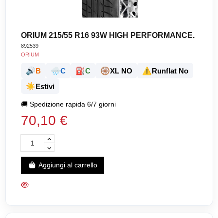
ORIUM 215/55 R16 93W HIGH PERFORMANCE.
892539
ORIUM
🔊
🌧️
⛽
🛞
⚠️
B
C
C
XL NO
Runflat No
☀️
Estivi
🚚
Spedizione rapida 6/7 giorni
70,10 €
Aggiungi al carrello