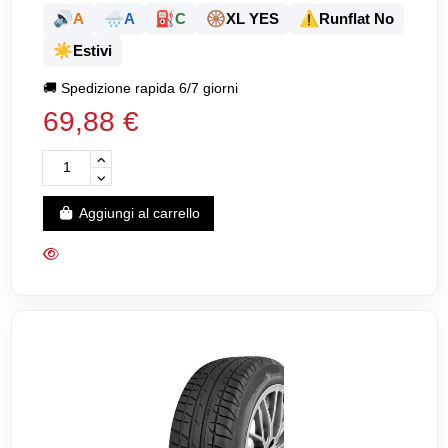
🔊
🌧️
⛽
🛞
⚠️
A
A
C
XL YES
Runflat No
☀️
Estivi
🚚
Spedizione rapida 6/7 giorni
69,88 €
Aggiungi al carrello