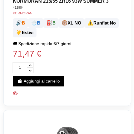
KORMORAN 215/55 ZR16 93W SUMMER 3
412904
KORMORAN
🔊
🌧️
⛽
🛞
⚠️
B
B
B
XL NO
Runflat No
☀️
Estivi
🚚
Spedizione rapida 6/7 giorni
71,47 €
Aggiungi al carrello