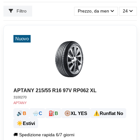
Filtro
Prezzo, da meno caro a più ca
24
Nuovo
APTANY 215/55 R16 97V RP062 XL
3100270
APTANY
🔊
🌧️
⛽
🛞
⚠️
B
C
B
XL YES
Runflat No
☀️
Estivi
🚚
Spedizione rapida 6/7 giorni