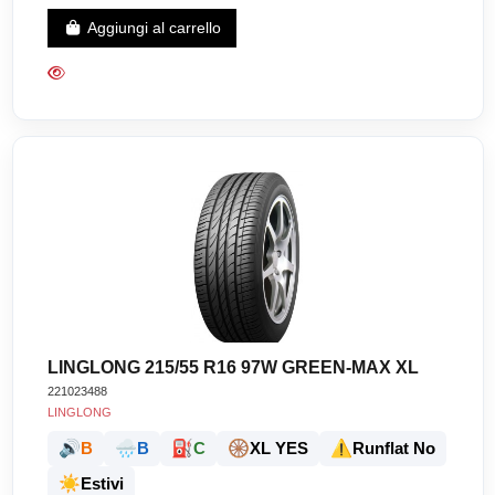
Aggiungi al carrello
LINGLONG 215/55 R16 97W GREEN-MAX XL
221023488
LINGLONG
🔊
🌧️
⛽
🛞
⚠️
B
B
C
XL YES
Runflat No
☀️
Estivi