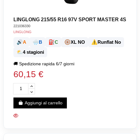
LINGLONG 215/55 R16 97V SPORT MASTER 4S
221036330
LINGLONG
🔊
🌧️
⛽
🛞
⚠️
A
B
C
XL NO
Runflat No
⛅
4 stagioni
🚚
Spedizione rapida 6/7 giorni
60,15 €
Aggiungi al carrello