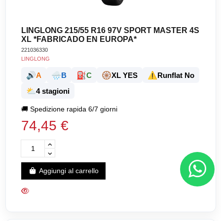
LINGLONG 215/55 R16 97V SPORT MASTER 4S
XL *FABRICADO EN EUROPA*
221036330
LINGLONG
🔊
🌧️
⛽
🛞
⚠️
A
B
C
XL YES
Runflat No
⛅
4 stagioni
🚚
Spedizione rapida 6/7 giorni
74,45 €
Aggiungi al carrello