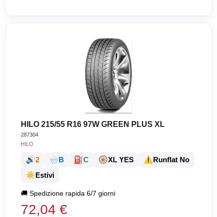
HILO 215/55 R16 97W GREEN PLUS XL
287304
HILO
🔊
🌧️
⛽
🛞
⚠️
2
B
C
XL YES
Runflat No
☀️
Estivi
🚚
Spedizione rapida 6/7 giorni
72,04 €