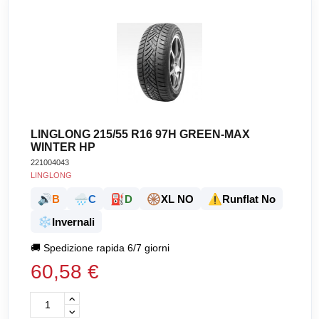
LINGLONG 215/55 R16 97H GREEN-MAX
WINTER HP
221004043
LINGLONG
🔊
🌧️
⛽
🛞
⚠️
B
C
D
XL NO
Runflat No
❄️
Invernali
🚚
Spedizione rapida 6/7 giorni
60,58 €