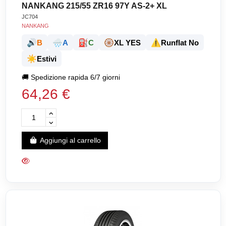
NANKANG 215/55 ZR16 97Y AS-2+ XL
JC704
NANKANG
🔊
🌧️
⛽
🛞
⚠️
B
A
C
XL YES
Runflat No
☀️
Estivi
🚚
Spedizione rapida 6/7 giorni
64,26 €
Aggiungi al carrello