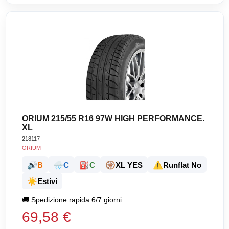
ORIUM 215/55 R16 97W HIGH PERFORMANCE.
XL
218117
ORIUM
🔊
🌧️
⛽
🛞
⚠️
B
C
C
XL YES
Runflat No
☀️
Estivi
🚚
Spedizione rapida 6/7 giorni
69,58 €