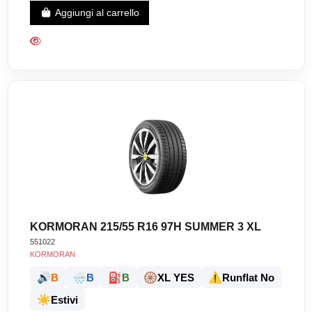
Aggiungi al carrello
KORMORAN 215/55 R16 97H SUMMER 3 XL
551022
KORMORAN
🔊
🌧️
⛽
🛞
⚠️
B
B
B
XL YES
Runflat No
☀️
Estivi