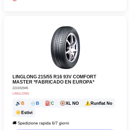
LINGLONG 215/55 R16 93V COMFORT
MASTER *FABRICADO EN EUROPA*
221032945
LINGLONG
🔊
🌧️
⛽
🛞
⚠️
B
B
C
XL NO
Runflat No
☀️
Estivi
🚚
Spedizione rapida 6/7 giorni