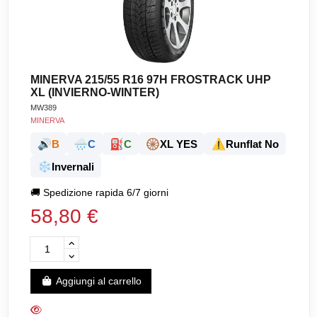
MINERVA 215/55 R16 97H FROSTRACK UHP
XL (INVIERNO-WINTER)
MW389
MINERVA
🔊
🌧️
⛽
🛞
⚠️
B
C
C
XL YES
Runflat No
❄️
Invernali
🚚
Spedizione rapida 6/7 giorni
58,80 €
Aggiungi al carrello