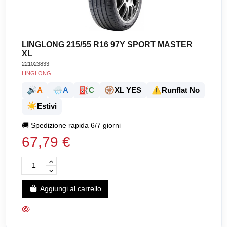
LINGLONG 215/55 R16 97Y SPORT MASTER
XL
221023833
LINGLONG
🔊
🌧️
⛽
🛞
⚠️
A
A
C
XL YES
Runflat No
☀️
Estivi
🚚
Spedizione rapida 6/7 giorni
67,79 €
Aggiungi al carrello