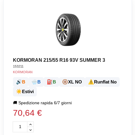
KORMORAN 215/55 R16 93V SUMMER 3
153211
KORMORAN
🔊
🌧️
⛽
🛞
⚠️
B
B
B
XL NO
Runflat No
☀️
Estivi
🚚
Spedizione rapida 6/7 giorni
70,64 €