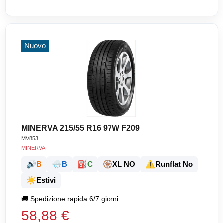
Nuovo
MINERVA 215/55 R16 97W F209
MV853
MINERVA
🔊
🌧️
⛽
🛞
⚠️
B
B
C
XL NO
Runflat No
☀️
Estivi
🚚
Spedizione rapida 6/7 giorni
58,88 €