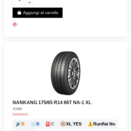
Aggiungi al carrello
NANKANG 175/65 R14 86T NA-1 XL
JC600
NANKANG
🔊
🌧️
⛽
🛞
⚠️
B
B
C
XL YES
Runflat No