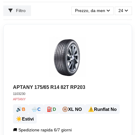
Filtro
Prezzo, da meno caro a più ca
24
APTANY 175/65 R14 82T RP203
1103230
APTANY
🔊
🌧️
⛽
🛞
⚠️
B
C
D
XL NO
Runflat No
☀️
Estivi
🚚
Spedizione rapida 6/7 giorni