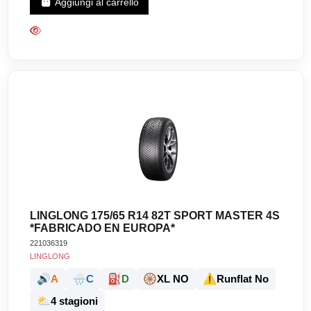
Aggiungi al carrello
LINGLONG 175/65 R14 82T SPORT MASTER 4S
*FABRICADO EN EUROPA*
221036319
LINGLONG
🔊
🌧️
⛽
🛞
⚠️
A
C
D
XL NO
Runflat No
⛅
4 stagioni