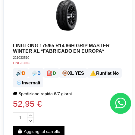
LINGLONG 175/65 R14 86H GRIP MASTER
WINTER XL *FABRICADO EN EUROPA*
221033510
LINGLONG
🔊
🌧️
⛽
🛞
⚠️
B
B
D
XL YES
Runflat No
❄️
Invernali
🚚
Spedizione rapida 6/7 giorni
52,95 €
Aggiungi al carrello