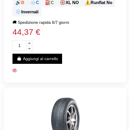
🔊
🌧️
⛽
🛞
⚠️
B
C
C
XL NO
Runflat No
❄️
Invernali
🚚
Spedizione rapida 6/7 giorni
44,37 €
Aggiungi al carrello