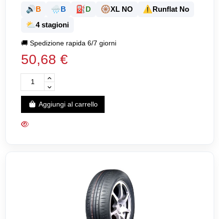
🔊
🌧️
⛽
🛞
⚠️
B
B
D
XL NO
Runflat No
⛅
4 stagioni
🚚
Spedizione rapida 6/7 giorni
50,68 €
Aggiungi al carrello