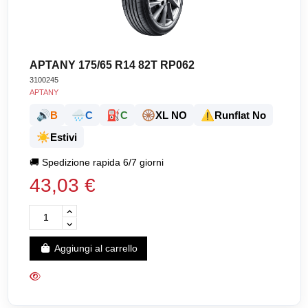
APTANY 175/65 R14 82T RP062
3100245
APTANY
🔊
🌧️
⛽
🛞
⚠️
B
C
C
XL NO
Runflat No
☀️
Estivi
🚚
Spedizione rapida 6/7 giorni
43,03 €
Aggiungi al carrello