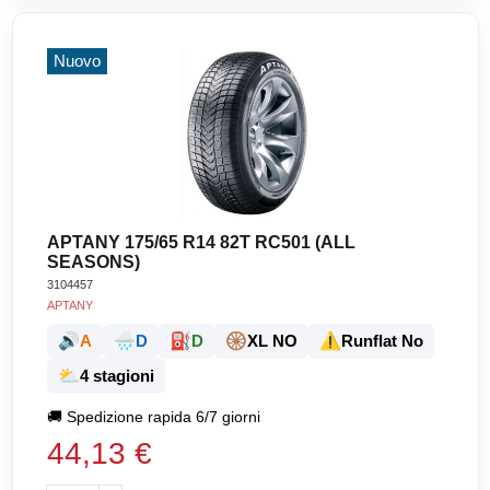
Nuovo
APTANY 175/65 R14 82T RC501 (ALL
SEASONS)
3104457
APTANY
🔊
🌧️
⛽
🛞
⚠️
A
D
D
XL NO
Runflat No
⛅
4 stagioni
🚚
Spedizione rapida 6/7 giorni
44,13 €