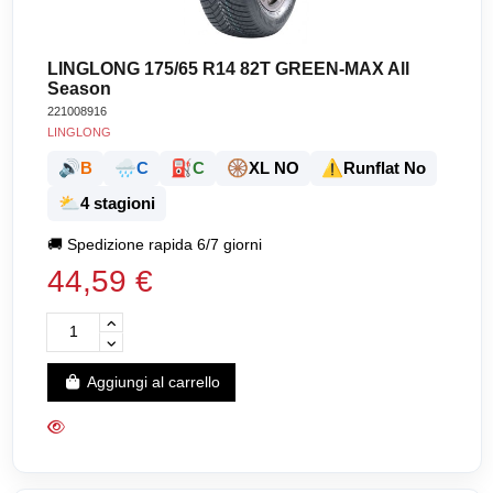
LINGLONG 175/65 R14 82T GREEN-MAX All
Season
221008916
LINGLONG
🔊
🌧️
⛽
🛞
⚠️
B
C
C
XL NO
Runflat No
⛅
4 stagioni
🚚
Spedizione rapida 6/7 giorni
44,59 €
Aggiungi al carrello