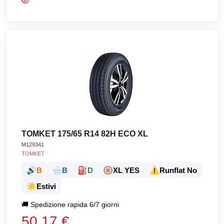
TOMKET 175/65 R14 82H ECO XL
M129341
TOMKET
🔊
🌧️
⛽
🛞
⚠️
B
B
D
XL YES
Runflat No
☀️
Estivi
🚚
Spedizione rapida 6/7 giorni
50,17 €