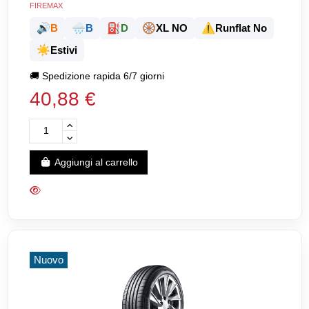
FIREMAX
🔊
🌧️
⛽
🛞
⚠️
B
B
D
XL NO
Runflat No
☀️
Estivi
🚚
Spedizione rapida 6/7 giorni
40,88 €
Aggiungi al carrello
Nuovo