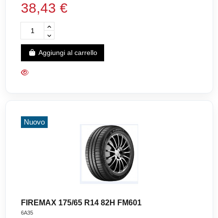
38,43 €
Aggiungi al carrello
Nuovo
FIREMAX 175/65 R14 82H FM601
6A35