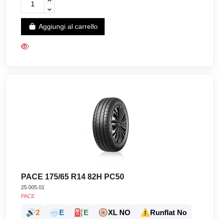
Aggiungi al carrello
PACE 175/65 R14 82H PC50
25.005.01
PACE
🔊
🌧️
⛽
🛞
⚠️
2
E
E
XL NO
Runflat No