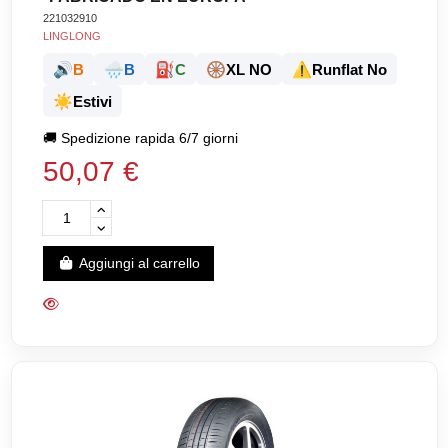
221032910
LINGLONG
🔊
🌧️
⛽
🛞
⚠️
B
B
C
XL NO
Runflat No
☀️
Estivi
🚚
Spedizione rapida 6/7 giorni
50,07 €
Aggiungi al carrello