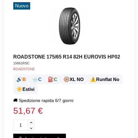
Nuovo
ROADSTONE 175/65 R14 82H EUROVIS HP02
15661RSC
ROADSTONE
🔊
🌧️
⛽
🛞
⚠️
B
C
C
XL NO
Runflat No
☀️
Estivi
🚚
Spedizione rapida 6/7 giorni
51,67 €