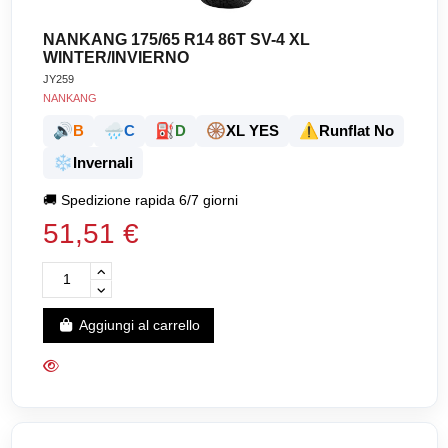
NANKANG 175/65 R14 86T SV-4 XL
WINTER/INVIERNO
JY259
NANKANG
🔊
🌧️
⛽
🛞
⚠️
B
C
D
XL YES
Runflat No
❄️
Invernali
🚚
Spedizione rapida 6/7 giorni
51,51 €
Aggiungi al carrello