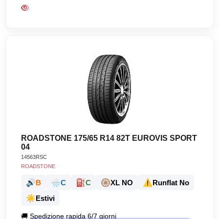
ROADSTONE 175/65 R14 82T EUROVIS SPORT
04
14563RSC
ROADSTONE
🔊
🌧️
⛽
🛞
⚠️
B
C
C
XL NO
Runflat No
☀️
Estivi
🚚
Spedizione rapida 6/7 giorni