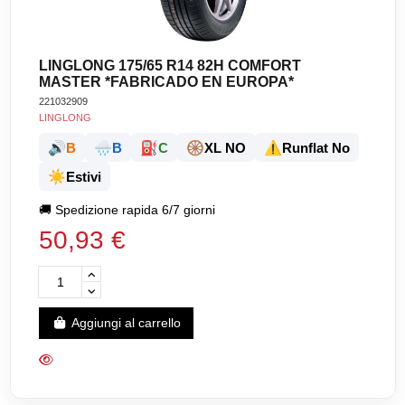
LINGLONG 175/65 R14 82H COMFORT
MASTER *FABRICADO EN EUROPA*
221032909
LINGLONG
🔊
🌧️
⛽
🛞
⚠️
B
B
C
XL NO
Runflat No
☀️
Estivi
🚚
Spedizione rapida 6/7 giorni
50,93 €
Aggiungi al carrello