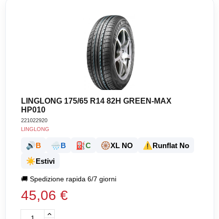
LINGLONG 175/65 R14 82H GREEN-MAX
HP010
221022920
LINGLONG
🔊
🌧️
⛽
🛞
⚠️
B
B
C
XL NO
Runflat No
☀️
Estivi
🚚
Spedizione rapida 6/7 giorni
45,06 €