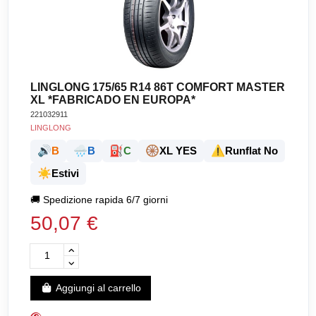
LINGLONG 175/65 R14 86T COMFORT MASTER
XL *FABRICADO EN EUROPA*
221032911
LINGLONG
🔊
🌧️
⛽
🛞
⚠️
B
B
C
XL YES
Runflat No
☀️
Estivi
🚚
Spedizione rapida 6/7 giorni
50,07 €
Aggiungi al carrello