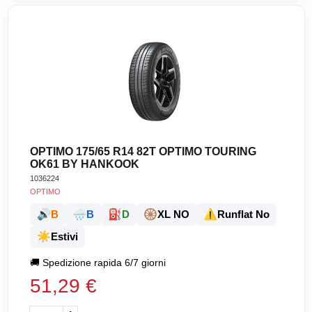
OPTIMO 175/65 R14 82T OPTIMO TOURING
OK61 BY HANKOOK
1036224
OPTIMO
🔊
🌧️
⛽
🛞
⚠️
B
B
D
XL NO
Runflat No
☀️
Estivi
🚚
Spedizione rapida 6/7 giorni
51,29 €