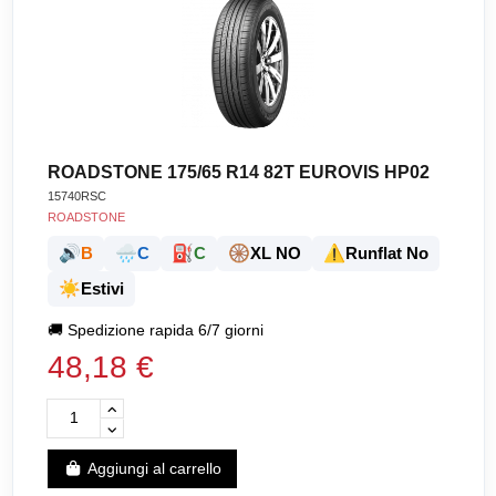
ROADSTONE 175/65 R14 82T EUROVIS HP02
15740RSC
ROADSTONE
🔊
🌧️
⛽
🛞
⚠️
B
C
C
XL NO
Runflat No
☀️
Estivi
🚚
Spedizione rapida 6/7 giorni
48,18 €
Aggiungi al carrello