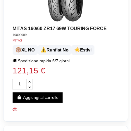
MITAS 160/60 ZR17 69W TOURING FORCE
70000089
MITAS
🛞
⚠️
☀️
XL NO
Runflat No
Estivi
🚚
Spedizione rapida 6/7 giorni
121,15 €
Aggiungi al carrello