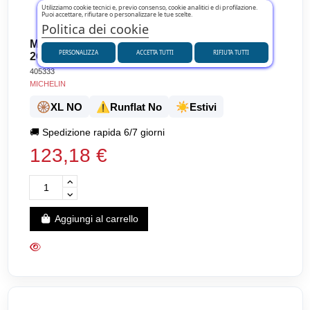
Utilizziamo cookie tecnici e, previo consenso, cookie analitici e di profilazione.
Puoi accettare, rifiutare o personalizzare le tue scelte.
Politica dei cookie
MICHELIN 160/60 ZR17 69W PILOT POWER
PERSONALIZZA
ACCETTA TUTTI
RIFIUTA TUTTI
2CT
405333
MICHELIN
🛞
⚠️
☀️
XL NO
Runflat No
Estivi
🚚
Spedizione rapida 6/7 giorni
123,18 €
Aggiungi al carrello