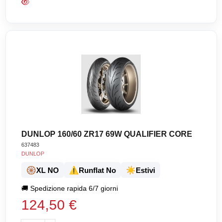
DUNLOP 160/60 ZR17 69W QUALIFIER CORE
637483
DUNLOP
🛞
⚠️
☀️
XL NO
Runflat No
Estivi
🚚
Spedizione rapida 6/7 giorni
124,50 €