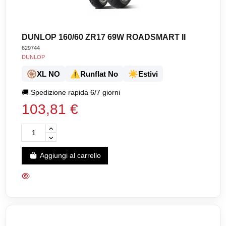
DUNLOP 160/60 ZR17 69W ROADSMART II
629744
DUNLOP
🛞
⚠️
☀️
XL NO
Runflat No
Estivi
🚚
Spedizione rapida 6/7 giorni
103,81 €
Aggiungi al carrello