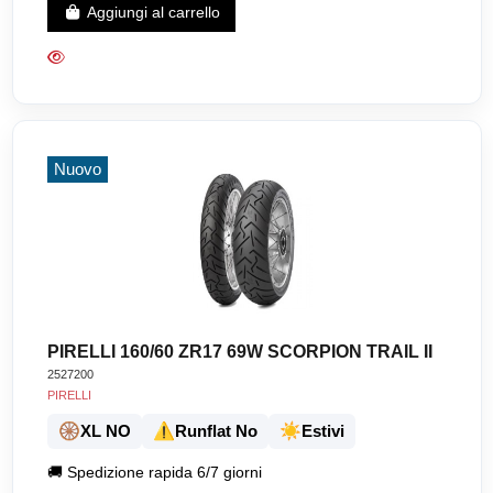
Aggiungi al carrello
Nuovo
PIRELLI 160/60 ZR17 69W SCORPION TRAIL II
2527200
PIRELLI
🛞
⚠️
☀️
XL NO
Runflat No
Estivi
🚚
Spedizione rapida 6/7 giorni