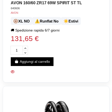
AVON 160/60 ZR17 69W SPIRIT ST TL
640606
AVON
🛞
⚠️
☀️
XL NO
Runflat No
Estivi
🚚
Spedizione rapida 6/7 giorni
131,65 €
Aggiungi al carrello