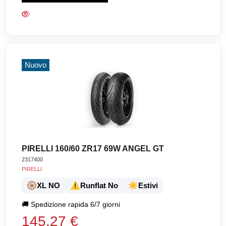
Nuovo
PIRELLI 160/60 ZR17 69W ANGEL GT
2317400
PIRELLI
🛞
⚠️
☀️
XL NO
Runflat No
Estivi
🚚
Spedizione rapida 6/7 giorni
145,27 €