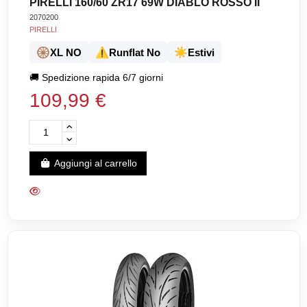
PIRELLI 160/60 ZR17 69W DIABLO ROSSO II
2070200
PIRELLI
🛞
⚠️
☀️
XL NO
Runflat No
Estivi
🚚
Spedizione rapida 6/7 giorni
109,99 €
Aggiungi al carrello