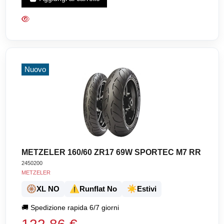
Nuovo
METZELER 160/60 ZR17 69W SPORTEC M7 RR
2450200
METZELER
🛞
⚠️
☀️
XL NO
Runflat No
Estivi
🚚
Spedizione rapida 6/7 giorni