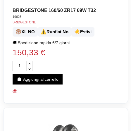
BRIDGESTONE 160/60 ZR17 69W T32
19626
BRIDGESTONE
🛞
⚠️
☀️
XL NO
Runflat No
Estivi
🚚
Spedizione rapida 6/7 giorni
150,33 €
Aggiungi al carrello