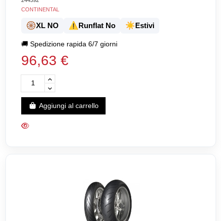
244592
CONTINENTAL
🛞
⚠️
☀️
XL NO
Runflat No
Estivi
🚚
Spedizione rapida 6/7 giorni
96,63 €
Aggiungi al carrello