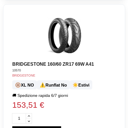
BRIDGESTONE 160/60 ZR17 69W A41
10570
BRIDGESTONE
🛞
⚠️
☀️
XL NO
Runflat No
Estivi
🚚
Spedizione rapida 6/7 giorni
153,51 €