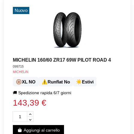
Nuovo
MICHELIN 160/60 ZR17 69W PILOT ROAD 4
099715
MICHELIN
🛞
⚠️
☀️
XL NO
Runflat No
Estivi
🚚
Spedizione rapida 6/7 giorni
143,39 €
Aggiungi al carrello