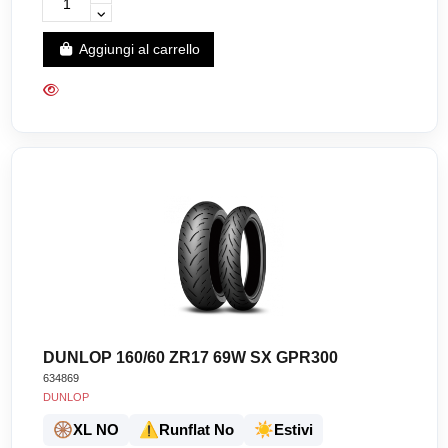
Aggiungi al carrello
DUNLOP 160/60 ZR17 69W SX GPR300
634869
DUNLOP
🛞
⚠️
☀️
XL NO
Runflat No
Estivi