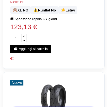
MICHELIN
🛞
⚠️
☀️
XL NO
Runflat No
Estivi
🚚
Spedizione rapida 6/7 giorni
123,13 €
Aggiungi al carrello
Nuovo