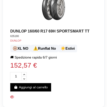
DUNLOP 160/60 R17 69H SPORTSMART TT
635180
DUNLOP
🛞
⚠️
☀️
XL NO
Runflat No
Estivi
🚚
Spedizione rapida 6/7 giorni
152,57 €
Aggiungi al carrello