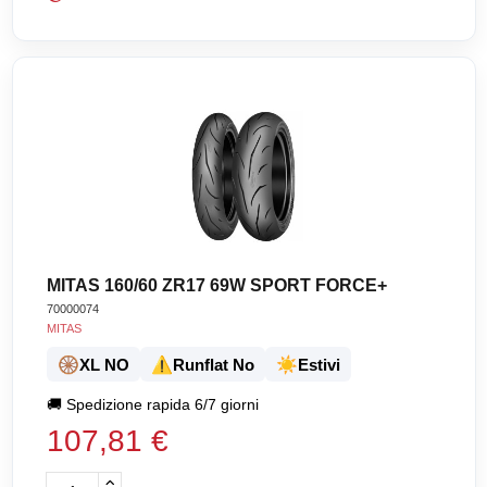
MITAS 160/60 ZR17 69W SPORT FORCE+
70000074
MITAS
🛞
⚠️
☀️
XL NO
Runflat No
Estivi
🚚
Spedizione rapida 6/7 giorni
107,81 €