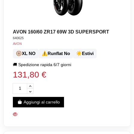
AVON 160/60 ZR17 69W 3D SUPERSPORT
640625
AVON
🛞
⚠️
☀️
XL NO
Runflat No
Estivi
🚚
Spedizione rapida 6/7 giorni
131,80 €
Aggiungi al carrello