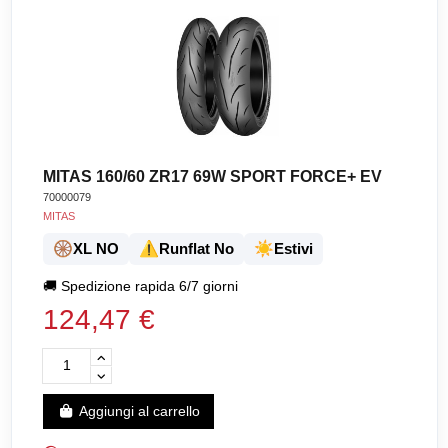
MITAS 160/60 ZR17 69W SPORT FORCE+ EV
70000079
MITAS
🛞
⚠️
☀️
XL NO
Runflat No
Estivi
🚚
Spedizione rapida 6/7 giorni
124,47 €
Aggiungi al carrello