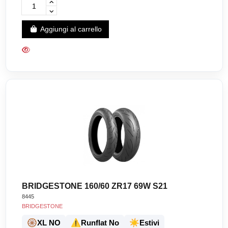
Aggiungi al carrello
BRIDGESTONE 160/60 ZR17 69W S21
8445
BRIDGESTONE
🛞
⚠️
☀️
XL NO
Runflat No
Estivi