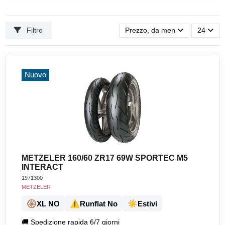
Filtro
Prezzo, da meno caro a più ca
24
Nuovo
METZELER 160/60 ZR17 69W SPORTEC M5
INTERACT
1971300
METZELER
🛞
⚠️
☀️
XL NO
Runflat No
Estivi
🚚
Spedizione rapida 6/7 giorni