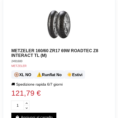
METZELER 160/60 ZR17 69W ROADTEC Z8
INTERACT TL (M)
2491600
METZELER
🛞
⚠️
☀️
XL NO
Runflat No
Estivi
🚚
Spedizione rapida 6/7 giorni
121,79 €
Aggiungi al carrello