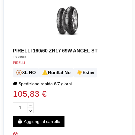
PIRELLI 160/60 ZR17 69W ANGEL ST
1868800
PIRELLI
🛞
⚠️
☀️
XL NO
Runflat No
Estivi
🚚
Spedizione rapida 6/7 giorni
105,83 €
Aggiungi al carrello