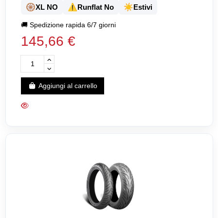
🛞
⚠️
☀️
XL NO
Runflat No
Estivi
🚚
Spedizione rapida 6/7 giorni
145,66 €
Aggiungi al carrello