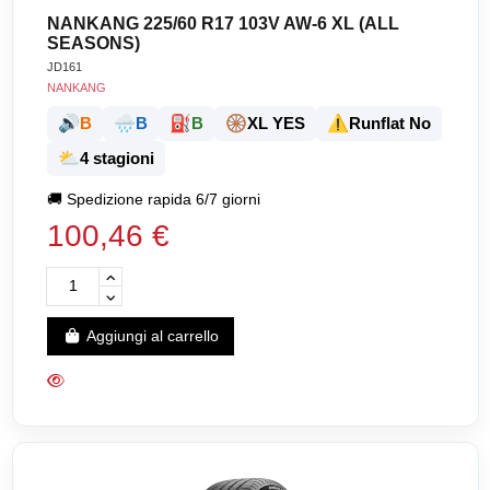
NANKANG 225/60 R17 103V AW-6 XL (ALL
SEASONS)
JD161
NANKANG
🔊
🌧️
⛽
🛞
⚠️
B
B
B
XL YES
Runflat No
⛅
4 stagioni
🚚
Spedizione rapida 6/7 giorni
100,46 €
Aggiungi al carrello