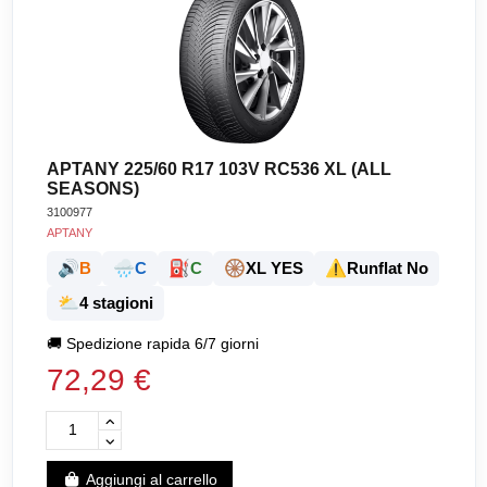
APTANY 225/60 R17 103V RC536 XL (ALL
SEASONS)
3100977
APTANY
🔊
🌧️
⛽
🛞
⚠️
B
C
C
XL YES
Runflat No
⛅
4 stagioni
🚚
Spedizione rapida 6/7 giorni
72,29 €
Aggiungi al carrello