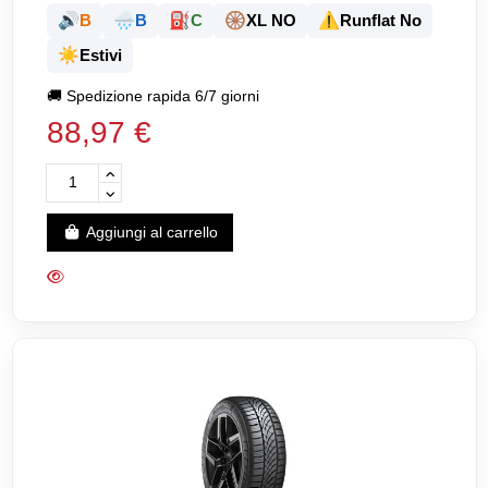
🔊
🌧️
⛽
🛞
⚠️
B
B
C
XL NO
Runflat No
☀️
Estivi
🚚
Spedizione rapida 6/7 giorni
88,97 €
Aggiungi al carrello