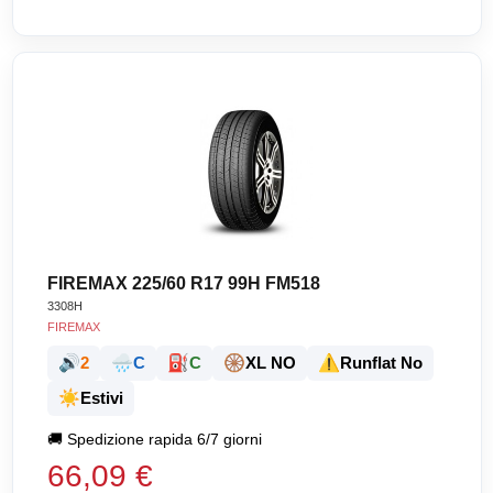
FIREMAX 225/60 R17 99H FM518
3308H
FIREMAX
🔊
🌧️
⛽
🛞
⚠️
2
C
C
XL NO
Runflat No
☀️
Estivi
🚚
Spedizione rapida 6/7 giorni
66,09 €