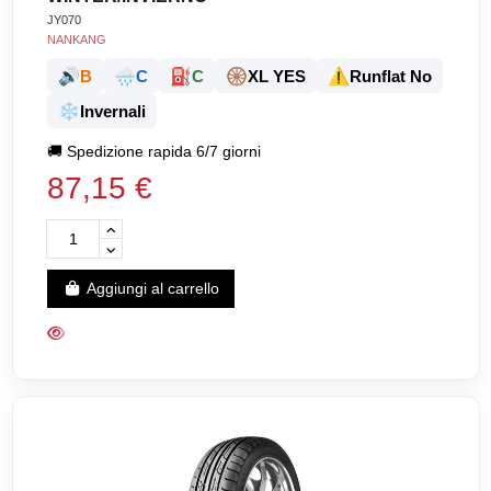
JY070
NANKANG
🔊
🌧️
⛽
🛞
⚠️
B
C
C
XL YES
Runflat No
❄️
Invernali
🚚
Spedizione rapida 6/7 giorni
87,15 €
Aggiungi al carrello