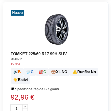
Nuovo
TOMKET 225/60 R17 99H SUV
M141582
TOMKET
🔊
🌧️
⛽
🛞
⚠️
B
C
C
XL NO
Runflat No
☀️
Estivi
🚚
Spedizione rapida 6/7 giorni
92,96 €