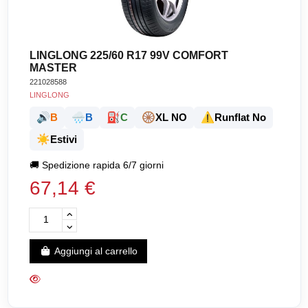
LINGLONG 225/60 R17 99V COMFORT
MASTER
221028588
LINGLONG
🔊
🌧️
⛽
🛞
⚠️
B
B
C
XL NO
Runflat No
☀️
Estivi
🚚
Spedizione rapida 6/7 giorni
67,14 €
Aggiungi al carrello