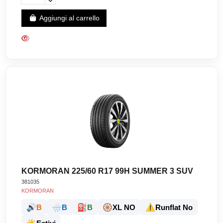
Aggiungi al carrello
KORMORAN 225/60 R17 99H SUMMER 3 SUV
381035
KORMORAN
🔊
🌧️
⛽
🛞
⚠️
B
B
B
XL NO
Runflat No