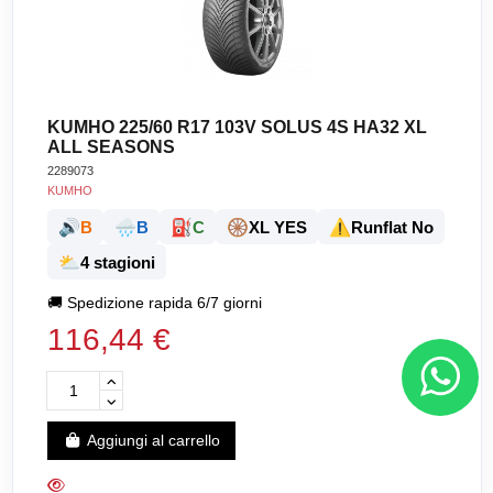
KUMHO 225/60 R17 103V SOLUS 4S HA32 XL
ALL SEASONS
2289073
KUMHO
🔊
🌧️
⛽
🛞
⚠️
B
B
C
XL YES
Runflat No
⛅
4 stagioni
🚚
Spedizione rapida 6/7 giorni
116,44 €
Aggiungi al carrello