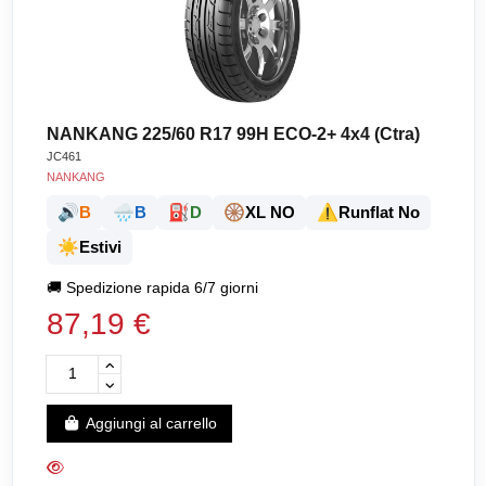
NANKANG 225/60 R17 99H ECO-2+ 4x4 (Ctra)
JC461
NANKANG
🔊
🌧️
⛽
🛞
⚠️
B
B
D
XL NO
Runflat No
☀️
Estivi
🚚
Spedizione rapida 6/7 giorni
87,19 €
Aggiungi al carrello