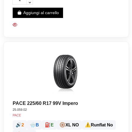
Aggiungi al carrello
PACE 225/60 R17 99V Impero
25.059.02
PACE
🔊
🌧️
⛽
🛞
⚠️
2
B
E
XL NO
Runflat No