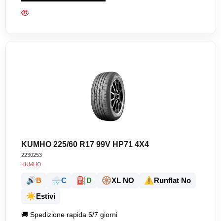
KUMHO 225/60 R17 99V HP71 4X4
2230253
KUMHO
🔊
🌧️
⛽
🛞
⚠️
B
C
D
XL NO
Runflat No
☀️
Estivi
🚚
Spedizione rapida 6/7 giorni