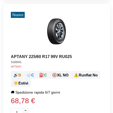
Nuovo
APTANY 225/60 R17 99V RU025
3100041
APTANY
🔊
🌧️
⛽
🛞
⚠️
B
C
C
XL NO
Runflat No
☀️
Estivi
🚚
Spedizione rapida 6/7 giorni
68,78 €