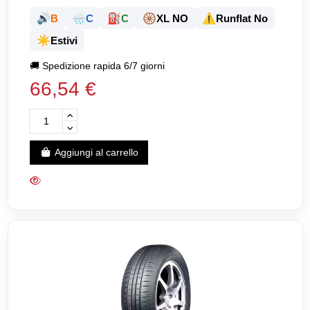
🔊
🌧️
⛽
🛞
⚠️
B
C
C
XL NO
Runflat No
☀️
Estivi
🚚
Spedizione rapida 6/7 giorni
66,54 €
Aggiungi al carrello