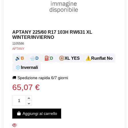
APTANY 225/60 R17 103H RW631 XL
WINTER/INVIERNO
1105586
APTANY
🔊
🌧️
⛽
🛞
⚠️
B
D
D
XL YES
Runflat No
❄️
Invernali
🚚
Spedizione rapida 6/7 giorni
65,07 €
Aggiungi al carrello