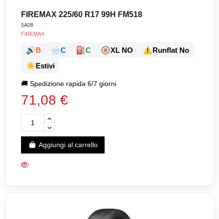
FIREMAX 225/60 R17 99H FM518
5A08
FIREMAX
🔊
🌧️
⛽
🛞
⚠️
B
C
C
XL NO
Runflat No
☀️
Estivi
🚚
Spedizione rapida 6/7 giorni
71,08 €
Aggiungi al carrello