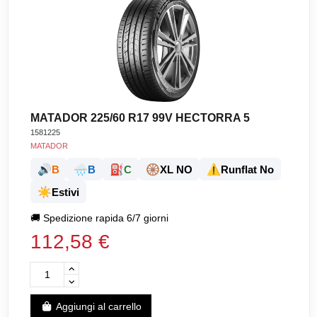
MATADOR 225/60 R17 99V HECTORRA 5
1581225
MATADOR
🔊
🌧️
⛽
🛞
⚠️
B
B
C
XL NO
Runflat No
☀️
Estivi
🚚
Spedizione rapida 6/7 giorni
112,58 €
Aggiungi al carrello