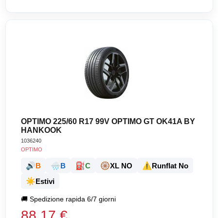
OPTIMO 225/60 R17 99V OPTIMO GT OK41A BY
HANKOOK
1036240
OPTIMO
🔊
🌧️
⛽
🛞
⚠️
B
B
C
XL NO
Runflat No
☀️
Estivi
🚚
Spedizione rapida 6/7 giorni
88,17 €