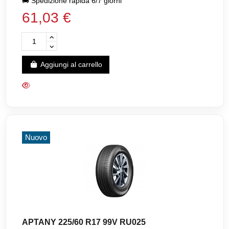
🚚
Spedizione rapida 6/7 giorni
61,03 €
Aggiungi al carrello
Nuovo
APTANY 225/60 R17 99V RU025