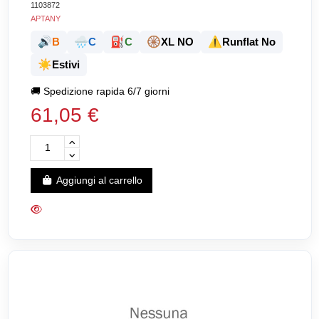
1103872
APTANY
🔊
🌧️
⛽
🛞
⚠️
B
C
C
XL NO
Runflat No
☀️
Estivi
🚚
Spedizione rapida 6/7 giorni
61,05 €
Aggiungi al carrello