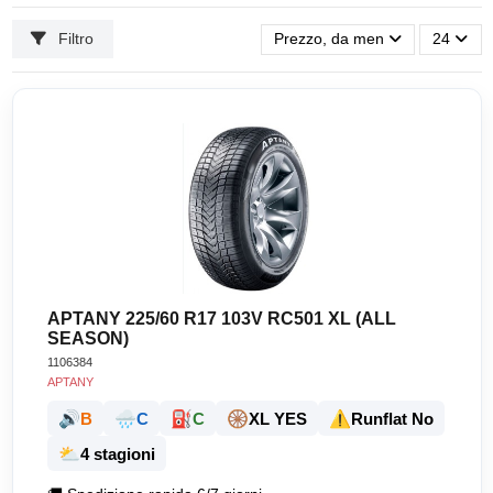
Filtro
Prezzo, da meno caro a più ca
24
APTANY 225/60 R17 103V RC501 XL (ALL
SEASON)
1106384
APTANY
🔊
🌧️
⛽
🛞
⚠️
B
C
C
XL YES
Runflat No
⛅
4 stagioni