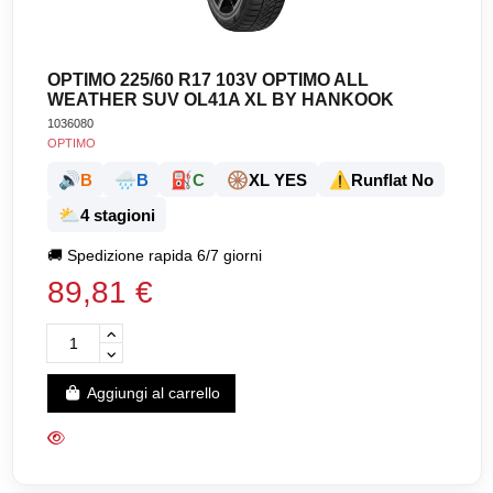
OPTIMO 225/60 R17 103V OPTIMO ALL
WEATHER SUV OL41A XL BY HANKOOK
1036080
OPTIMO
🔊
🌧️
⛽
🛞
⚠️
B
B
C
XL YES
Runflat No
⛅
4 stagioni
🚚
Spedizione rapida 6/7 giorni
89,81 €
Aggiungi al carrello