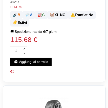
449018
GENERAL
🔊
🌧️
⛽
🛞
⚠️
B
A
C
XL NO
Runflat No
☀️
Estivi
🚚
Spedizione rapida 6/7 giorni
115,68 €
Aggiungi al carrello