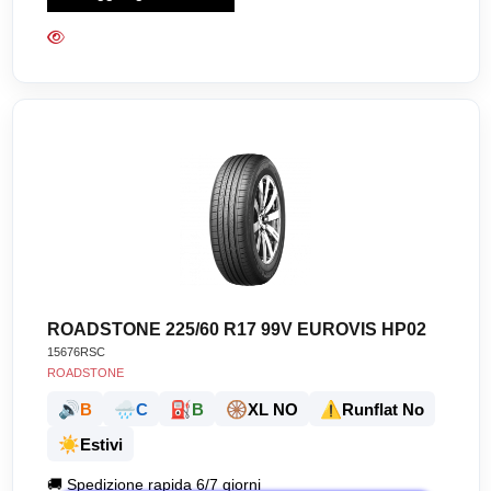
ROADSTONE 225/60 R17 99V EUROVIS HP02
15676RSC
ROADSTONE
🔊
🌧️
⛽
🛞
⚠️
B
C
B
XL NO
Runflat No
☀️
Estivi
🚚
Spedizione rapida 6/7 giorni