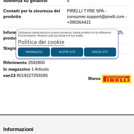
Aderenza su ghiaccio
0
Contatti per la sicurezza del
PIRELLI TYRE SPA -
prodotto
consumer.support@pirelli.com -
+390264421
Informazioni di sicurezza del
Viale Piero e Alberto Pirelli 25,
Utilizziamo cookie tecnici e, previo consenso, cookie analitici e di profilazione.
Puoi accettare, rifiutare o personalizzare le tue scelte.
produttore
20126 Milano, Italia
Politica dei cookie
Stagione
Estivi
PERSONALIZZA
ACCETTA TUTTI
RIFIUTA TUTTI
Riferimento
2592800
In magazzino
1 Articolo
ean13
8019227259285
Marca
Informazioni