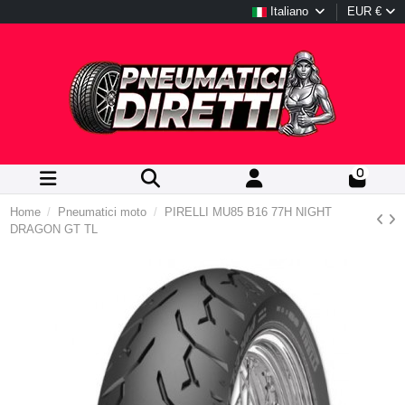
Italiano
EUR €
0
Home
Pneumatici moto
PIRELLI MU85 B16 77H NIGHT
DRAGON GT TL