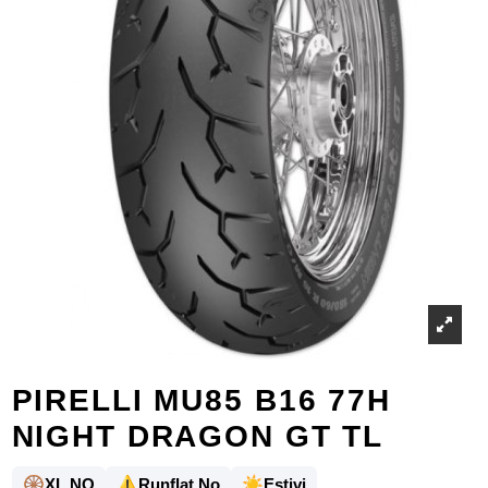
PIRELLI MU85 B16 77H
NIGHT DRAGON GT TL
🛞
⚠️
☀️
XL NO
Runflat No
Estivi