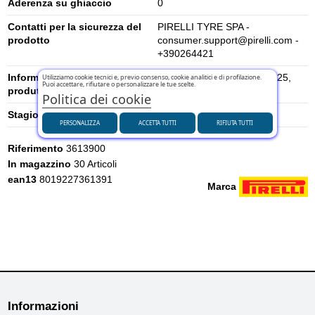
Aderenza su ghiaccio
0
Contatti per la sicurezza del
PIRELLI TYRE SPA -
prodotto
consumer.support@pirelli.com -
+390264421
Informazioni di sicurezza del
Viale Piero e Alberto Pirelli 25,
Utilizziamo cookie tecnici e, previo consenso, cookie analitici e di profilazione.
Puoi accettare, rifiutare o personalizzare le tue scelte.
produttore
20126 Milano, Italia
Politica dei cookie
Stagione
Estivi
PERSONALIZZA
ACCETTA TUTTI
RIFIUTA TUTTI
Riferimento
3613900
In magazzino
30 Articoli
ean13
8019227361391
Marca
Informazioni