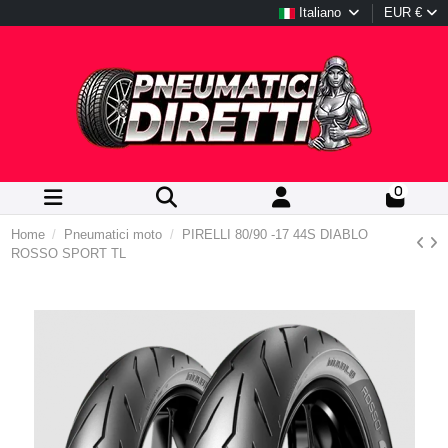
Italiano
EUR €
0
Home
Pneumatici moto
PIRELLI 80/90 -17 44S DIABLO
ROSSO SPORT TL