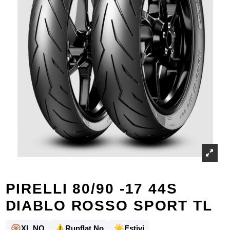
PIRELLI 80/90 -17 44S
DIABLO ROSSO SPORT TL
🛞
⚠️
☀️
XL NO
Runflat No
Estivi