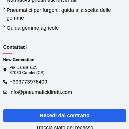
Normativa pneumatici invernali
Pneumatici per furgoni: guida alla scelta delle
gomme
Guida gomme agricole
Contattaci
New Generation
Via Calabria,25
87030 Carolei (CS)
+393773976409
info@pneumaticidiretti.com
Recedi dal contratto
Traccia stato del recesso