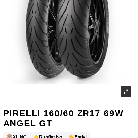
PIRELLI 160/60 ZR17 69W
ANGEL GT
🛞
⚠️
☀️
XL NO
Runflat No
Estivi