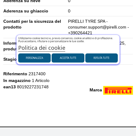
Aderenza su neve
0
Aderenza su ghiaccio
0
Contatti per la sicurezza del
PIRELLI TYRE SPA -
prodotto
consumer.support@pirelli.com -
+390264421
Utilizziamo cookie tecnici e, previo consenso, cookie analitici e di profilazione.
Puoi accettare, rifiutare o personalizzare le tue scelte.
Informazioni di sicurezza del
Viale Piero e Alberto Pirelli 25,
Politica dei cookie
produttore
20126 Milano, Italia
PERSONALIZZA
ACCETTA TUTTI
RIFIUTA TUTTI
Stagione
Estivi
Riferimento
2317400
In magazzino
1 Articolo
ean13
8019227231748
Marca