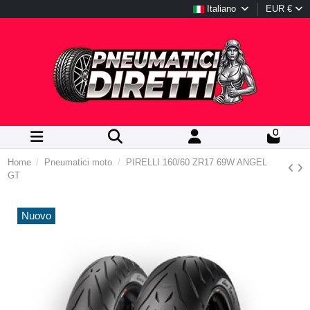
Italiano
EUR €
0
Home
Pneumatici moto
PIRELLI 160/60 ZR17 69W ANGEL
GT
Nuovo