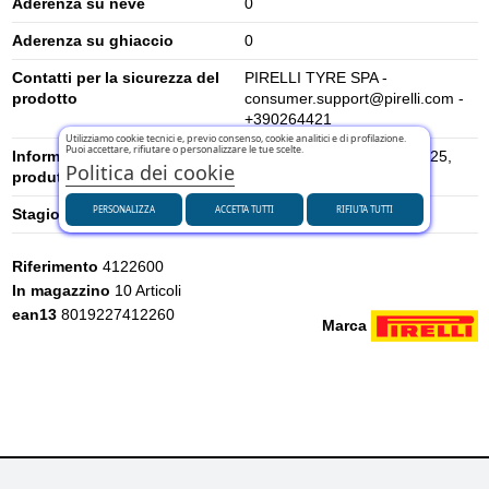
Aderenza su neve
0
Aderenza su ghiaccio
0
Contatti per la sicurezza del
PIRELLI TYRE SPA -
prodotto
consumer.support@pirelli.com -
+390264421
Utilizziamo cookie tecnici e, previo consenso, cookie analitici e di profilazione.
Puoi accettare, rifiutare o personalizzare le tue scelte.
Informazioni di sicurezza del
Viale Piero e Alberto Pirelli 25,
Politica dei cookie
produttore
20126 Milano, Italia
PERSONALIZZA
ACCETTA TUTTI
RIFIUTA TUTTI
Stagione
Estivi
Riferimento
4122600
In magazzino
10 Articoli
ean13
8019227412260
Marca