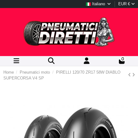
Italiano
EUR €
0
Home
Pneumatici moto
PIRELLI 120/70 ZR17 58W DIABLO
SUPERCORSA V4 SP