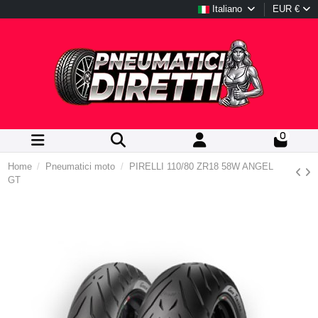
Italiano
EUR €
0
Home
Pneumatici moto
PIRELLI 110/80 ZR18 58W ANGEL
GT