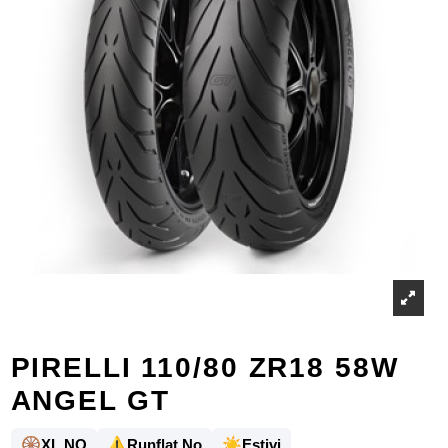
PIRELLI 110/80 ZR18 58W
ANGEL GT
🛞
⚠️
☀️
XL NO
Runflat No
Estivi