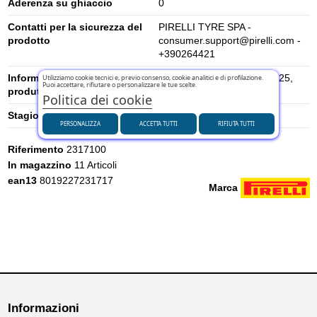
Aderenza su ghiaccio
0
Contatti per la sicurezza del
PIRELLI TYRE SPA -
prodotto
consumer.support@pirelli.com -
+390264421
Informazioni di sicurezza del
Viale Piero e Alberto Pirelli 25,
Utilizziamo cookie tecnici e, previo consenso, cookie analitici e di profilazione.
Puoi accettare, rifiutare o personalizzare le tue scelte.
produttore
20126 Milano, Italia
Politica dei cookie
Stagione
Estivi
PERSONALIZZA
ACCETTA TUTTI
RIFIUTA TUTTI
Riferimento
2317100
In magazzino
11 Articoli
ean13
8019227231717
Marca
Informazioni