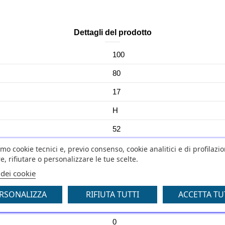
Dettagli del prodotto
100
80
17
H
52
DIABLO ROSSO II
amo cookie tecnici e, previo consenso, cookie analitici e di profilazi
e, rifiutare o personalizzare le tue scelte.
NO
 dei cookie
No
RSONALIZZA
RIFIUTA TUTTI
ACCETTA TU
0
0