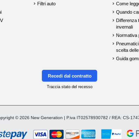
Filtri auto
Come legger
i
Quando cam
UV
Differenza 
invernali
Normativa p
Pneumatici 
scelta del
Guida gom
Recedi dal contratto
Traccia stato del recesso
yright © 2026 New Generation | P.iva IT02578930782 / REA: CS-17