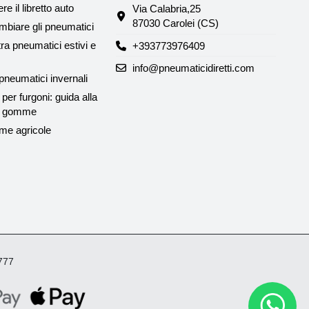
e il libretto auto
Via Calabria,25
87030 Carolei (CS)
biare gli pneumatici
tra pneumatici estivi e
+393773976409
info@pneumaticidiretti.com
neumatici invernali
per furgoni: guida alla
le gomme
me agricole
4777