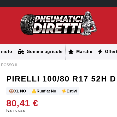
 moto
Gomme agricole
Marche
Offer
 ROSSO II
PIRELLI 100/80 R17 52H 
🛞
⚠️
☀️
XL NO
Runflat No
Estivi
80,41 €
Iva inclusa