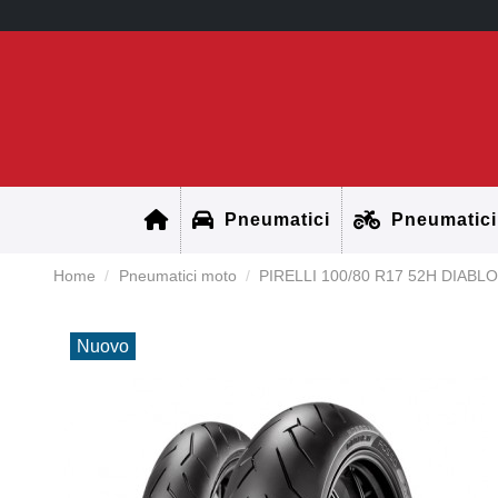
Pneumatici
Pneumatici
Home
Pneumatici moto
PIRELLI 100/80 R17 52H DIABLO
Nuovo