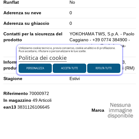
Runflat
No
Aderenza su neve
0
Aderenza su ghiaccio
0
Contatti per la sicurezza del
YOKOHAMA TWS, S.p.A. - Paolo
prodotto
Caggiano - +39 0774 384900 -
paolo.caggiano@yokohama-
Utilizziamo cookie tecnici e, previo consenso, cookie analitici e di profilazione.
Puoi accettare, rifiutare o personalizzare le tue scelte.
tws.com
Politica dei cookie
Informazioni di sicurezza del
Via Nazionale Tiburtina, 143,
produttore
00019, Villa Adriana – Tivoli (RM)
PERSONALIZZA
ACCETTA TUTTI
RIFIUTA TUTTI
Stagione
Estivi
Riferimento
70000972
In magazzino
49 Articoli
ean13
3831126106645
Marca