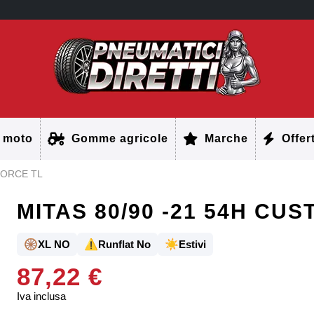
 moto
Gomme agricole
Marche
Offer
FORCE TL
MITAS 80/90 -21 54H CU
🛞
⚠️
☀️
XL NO
Runflat No
Estivi
87,22 €
Iva inclusa