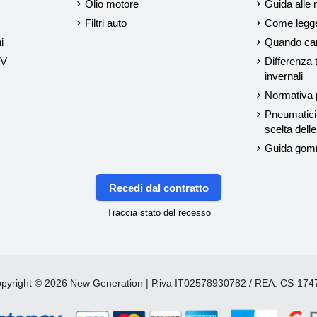
Olio motore
Guida alle 
Filtri auto
Come legger
i
Quando cam
UV
Differenza 
invernali
Normativa p
Pneumatici 
scelta del
Guida gom
Recedi dal contratto
Traccia stato del recesso
yright © 2026 New Generation | P.iva IT02578930782 / REA: CS-17