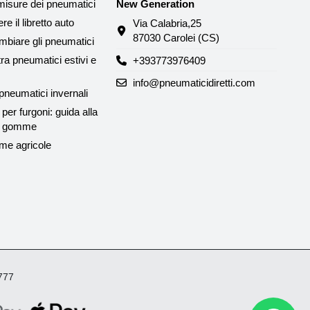
misure dei pneumatici
New Generation
e il libretto auto
Via Calabria,25
87030 Carolei (CS)
biare gli pneumatici
tra pneumatici estivi e
+393773976409
info@pneumaticidiretti.com
neumatici invernali
per furgoni: guida alla
le gomme
me agricole
4777