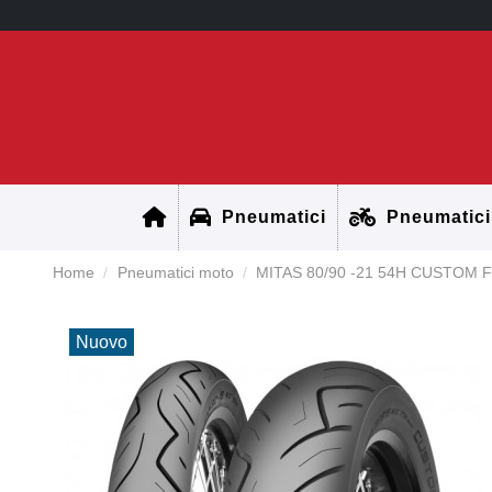
Pneumatici
Pneumatici
Home
Pneumatici moto
MITAS 80/90 -21 54H CUSTOM 
Nuovo