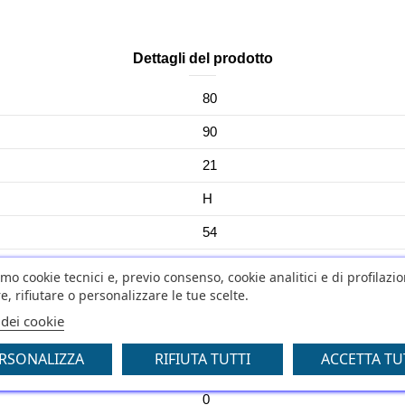
Dettagli del prodotto
80
90
21
H
54
CUSTOM FORCE
amo cookie tecnici e, previo consenso, cookie analitici e di profilazi
e, rifiutare o personalizzare le tue scelte.
NO
 dei cookie
No
RSONALIZZA
RIFIUTA TUTTI
ACCETTA TU
0
0