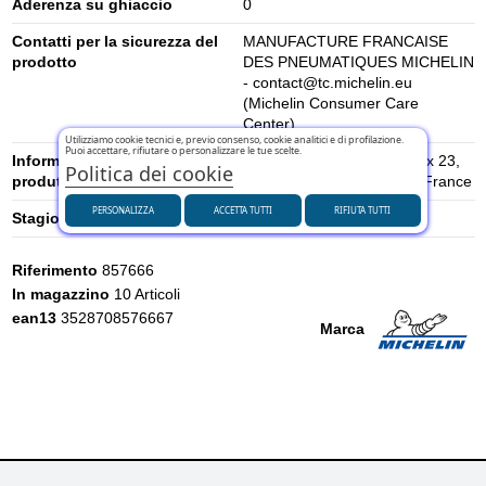
Aderenza su ghiaccio
0
Contatti per la sicurezza del
MANUFACTURE FRANCAISE
prodotto
DES PNEUMATIQUES MICHELIN
- contact@tc.michelin.eu
(Michelin Consumer Care
Center)
Utilizziamo cookie tecnici e, previo consenso, cookie analitici e di profilazione.
Puoi accettare, rifiutare o personalizzare le tue scelte.
Informazioni di sicurezza del
place des Carmes-Déchaux 23,
Politica dei cookie
produttore
63000 Clermont-Ferrand, France
PERSONALIZZA
ACCETTA TUTTI
RIFIUTA TUTTI
Stagione
Estivi
Riferimento
857666
In magazzino
10 Articoli
ean13
3528708576667
Marca