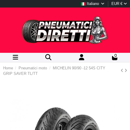
Italiano
EUR €
0
Home
Pneumatici moto
MICHELIN 90/90 -12 54S CITY
GRIP SAVER TL/TT