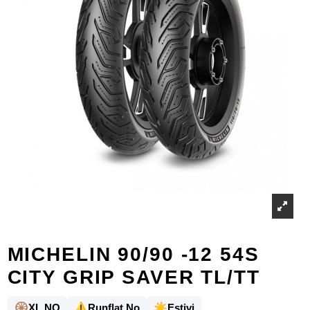
MICHELIN 90/90 -12 54S
CITY GRIP SAVER TL/TT
🛞
⚠️
☀️
XL NO
Runflat No
Estivi