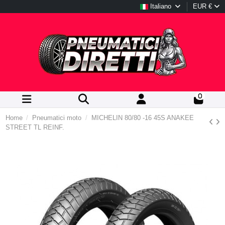
Italiano
EUR €
0
Home
Pneumatici moto
MICHELIN 80/80 -16 45S ANAKEE
STREET TL REINF.