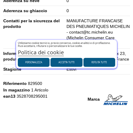
Aderenza su neve
0
Aderenza su ghiaccio
0
Contatti per la sicurezza del
MANUFACTURE FRANCAISE
prodotto
DES PNEUMATIQUES MICHELIN
- contact@tc.michelin.eu
(Michelin Consumer Care
Center)
Utilizziamo cookie tecnici e, previo consenso, cookie analitici e di profilazione.
Puoi accettare, rifiutare o personalizzare le tue scelte.
Politica dei cookie
Informazioni di sicurezza del
place des Carmes-Déchaux 23,
produttore
63000 Clermont-Ferrand, France
PERSONALIZZA
ACCETTA TUTTI
RIFIUTA TUTTI
Stagione
Estivi
Riferimento
829500
In magazzino
1 Articolo
ean13
3528708295001
Marca