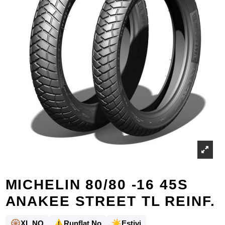
MICHELIN 80/80 -16 45S
ANAKEE STREET TL REINF.
🛞
⚠️
☀️
XL NO
Runflat No
Estivi