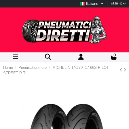
Italiano
EUR €
0
Home
Pneumatici moto
MICHELIN 140/70 -17 66S PILOT
STREET R TL