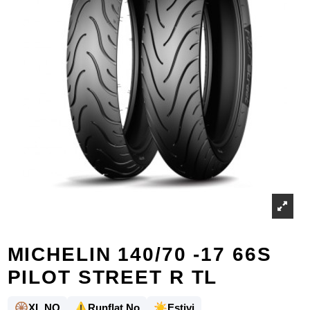
MICHELIN 140/70 -17 66S
PILOT STREET R TL
🛞
⚠️
☀️
XL NO
Runflat No
Estivi