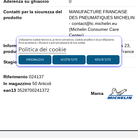
Aderenza su ghiaccio
0
Contatti per la sicurezza del
MANUFACTURE FRANCAISE
prodotto
DES PNEUMATIQUES MICHELIN
- contact@tc.michelin.eu
(Michelin Consumer Care
Center)
Utilizziamo cookie tecnici e, previo consenso, cookie analitici e di profilazione.
Puoi accettare, rifiutare o personalizzare le tue scelte.
Informazioni di sicurezza del
place des Carmes-Déchaux 23,
Politica dei cookie
produttore
63000 Clermont-Ferrand, France
PERSONALIZZA
ACCETTA TUTTI
RIFIUTA TUTTI
Stagione
Estivi
Riferimento
024137
In magazzino
50 Articoli
ean13
3528700241372
Marca