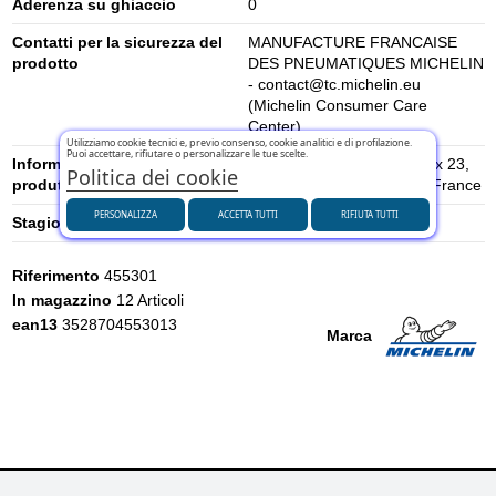
Aderenza su ghiaccio
0
Contatti per la sicurezza del
MANUFACTURE FRANCAISE
prodotto
DES PNEUMATIQUES MICHELIN
- contact@tc.michelin.eu
(Michelin Consumer Care
Center)
Utilizziamo cookie tecnici e, previo consenso, cookie analitici e di profilazione.
Puoi accettare, rifiutare o personalizzare le tue scelte.
Informazioni di sicurezza del
place des Carmes-Déchaux 23,
Politica dei cookie
produttore
63000 Clermont-Ferrand, France
PERSONALIZZA
ACCETTA TUTTI
RIFIUTA TUTTI
Stagione
Estivi
Riferimento
455301
In magazzino
12 Articoli
ean13
3528704553013
Marca