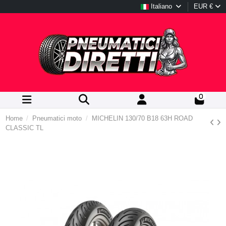
Italiano
EUR €
0
Home
Pneumatici moto
MICHELIN 130/70 B18 63H ROAD
CLASSIC TL