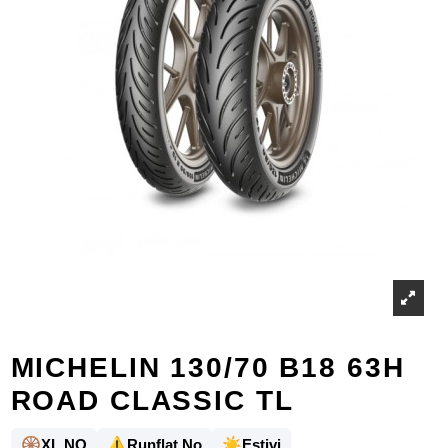
MICHELIN 130/70 B18 63H
ROAD CLASSIC TL
🛞
⚠️
☀️
XL NO
Runflat No
Estivi