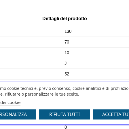
Dettagli del prodotto
130
70
10
J
52
S1
amo cookie tecnici e, previo consenso, cookie analitici e di profilazi
e, rifiutare o personalizzare le tue scelte.
NO
 dei cookie
No
RSONALIZZA
RIFIUTA TUTTI
ACCETTA TU
0
0