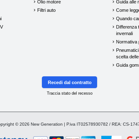
Olio motore
Guida alle 
Filtri auto
Come legger
i
Quando cam
UV
Differenza 
invernali
Normativa p
Pneumatici 
scelta del
Guida gom
Recedi dal contratto
Traccia stato del recesso
yright © 2026 New Generation | P.iva IT02578930782 / REA: CS-17