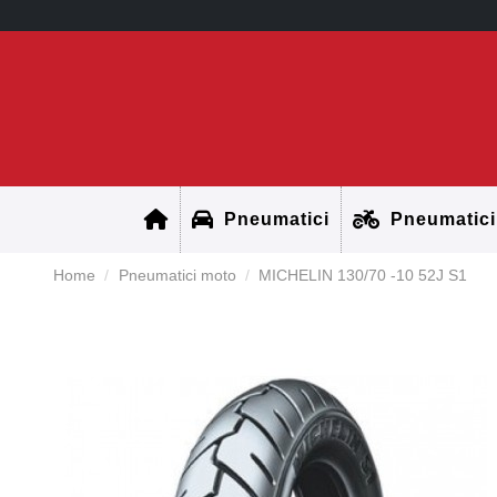
Pneumatici
Pneumatici
Home
Pneumatici moto
MICHELIN 130/70 -10 52J S1