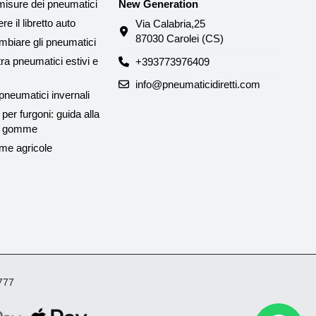
misure dei pneumatici
New Generation
e il libretto auto
Via Calabria,25
87030 Carolei (CS)
biare gli pneumatici
tra pneumatici estivi e
+393773976409
info@pneumaticidiretti.com
neumatici invernali
per furgoni: guida alla
le gomme
me agricole
4777