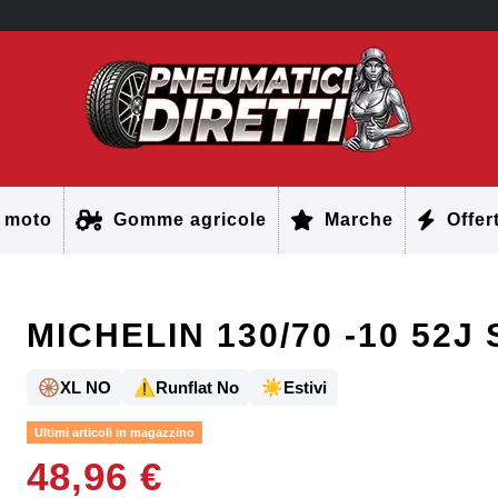
 moto
Gomme agricole
Marche
Offer
MICHELIN 130/70 -10 52J 
🛞
⚠️
☀️
XL NO
Runflat No
Estivi
Ultimi articoli in magazzino
48,96 €