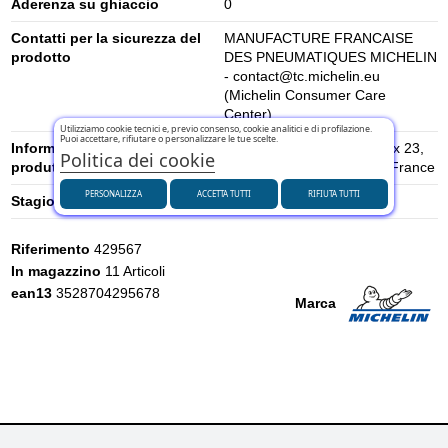
Aderenza su ghiaccio
0
Contatti per la sicurezza del
MANUFACTURE FRANCAISE
prodotto
DES PNEUMATIQUES MICHELIN
- contact@tc.michelin.eu
(Michelin Consumer Care
Center)
Utilizziamo cookie tecnici e, previo consenso, cookie analitici e di profilazione.
Puoi accettare, rifiutare o personalizzare le tue scelte.
Informazioni di sicurezza del
place des Carmes-Déchaux 23,
Politica dei cookie
produttore
63000 Clermont-Ferrand, France
PERSONALIZZA
ACCETTA TUTTI
RIFIUTA TUTTI
Stagione
Estivi
Riferimento
429567
In magazzino
11 Articoli
ean13
3528704295678
Marca