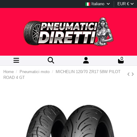
Italiano
EUR €
0
Home
Pneumatici moto
MICHELIN 120/70 ZR17 58W PILOT
ROAD 4 GT