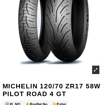
MICHELIN 120/70 ZR17 58W
PILOT ROAD 4 GT
🛞
⚠️
☀️
XL NO
Runflat No
Estivi