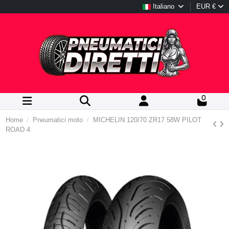
Italiano
EUR €
0
Home
Pneumatici moto
MICHELIN 120/70 ZR17 58W PILOT
ROAD 4