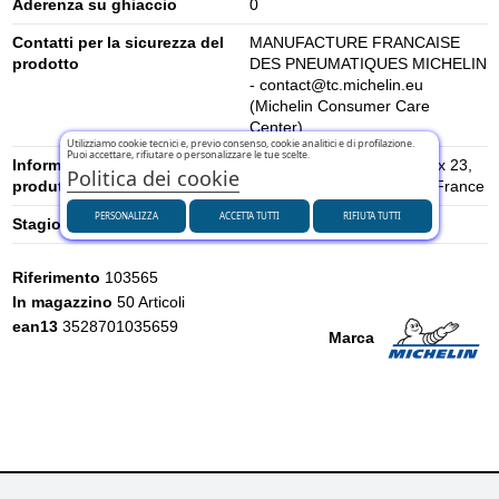
Aderenza su ghiaccio
0
Contatti per la sicurezza del
MANUFACTURE FRANCAISE
prodotto
DES PNEUMATIQUES MICHELIN
- contact@tc.michelin.eu
(Michelin Consumer Care
Center)
Utilizziamo cookie tecnici e, previo consenso, cookie analitici e di profilazione.
Puoi accettare, rifiutare o personalizzare le tue scelte.
Informazioni di sicurezza del
place des Carmes-Déchaux 23,
Politica dei cookie
produttore
63000 Clermont-Ferrand, France
PERSONALIZZA
ACCETTA TUTTI
RIFIUTA TUTTI
Stagione
Estivi
Riferimento
103565
In magazzino
50 Articoli
ean13
3528701035659
Marca