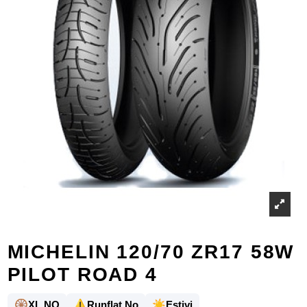
MICHELIN 120/70 ZR17 58W
PILOT ROAD 4
🛞
⚠️
☀️
XL NO
Runflat No
Estivi