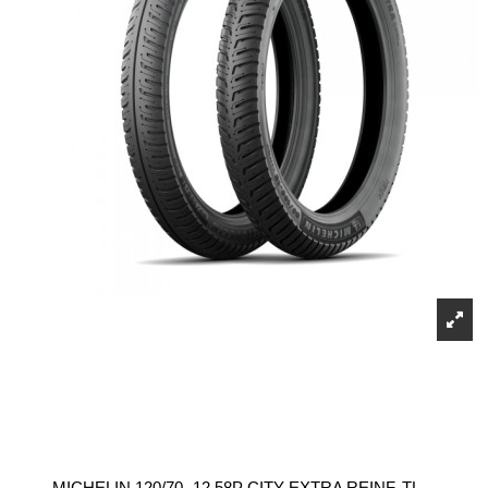
MICHELIN 120/70 -12 58P CITY EXTRA REINF. TL