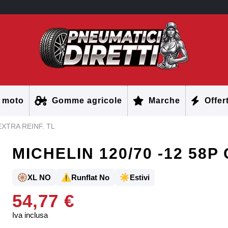
 moto
Gomme agricole
Marche
Offer
EXTRA REINF. TL
MICHELIN 120/70 -12 58P 
🛞
⚠️
☀️
XL NO
Runflat No
Estivi
54,77 €
Iva inclusa