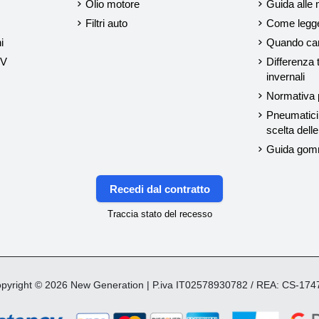
Olio motore
Guida alle 
Filtri auto
Come legger
i
Quando cam
UV
Differenza 
invernali
Normativa p
Pneumatici 
scelta del
Guida gom
Recedi dal contratto
Traccia stato del recesso
yright © 2026 New Generation | P.iva IT02578930782 / REA: CS-17