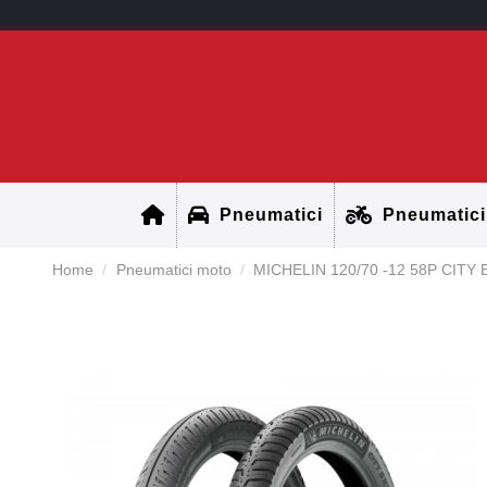
Pneumatici
Pneumatici
Home
Pneumatici moto
MICHELIN 120/70 -12 58P CITY 