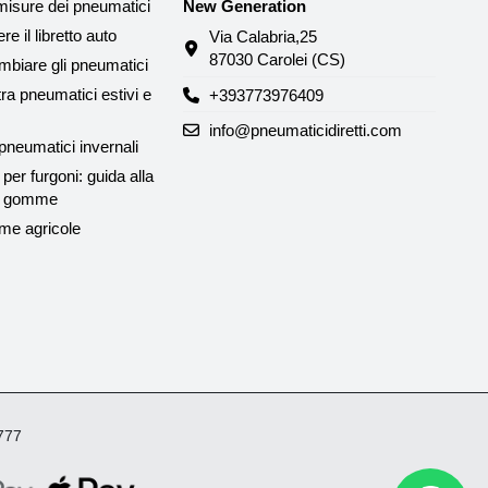
misure dei pneumatici
New Generation
e il libretto auto
Via Calabria,25
87030 Carolei (CS)
biare gli pneumatici
tra pneumatici estivi e
+393773976409
info@pneumaticidiretti.com
neumatici invernali
per furgoni: guida alla
le gomme
me agricole
4777