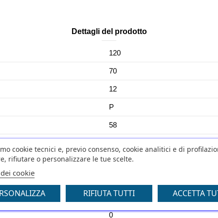
Dettagli del prodotto
120
70
12
P
58
CITY EXTRA
amo cookie tecnici e, previo consenso, cookie analitici e di profilazi
e, rifiutare o personalizzare le tue scelte.
NO
 dei cookie
No
RSONALIZZA
RIFIUTA TUTTI
ACCETTA TU
0
0