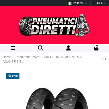
Italiano
EUR €
0
Home
Pneumatici moto
MICHELIN 110/80 R19 59V
ANAKEE 3 TL
Nuovo