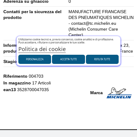
Aderenza su ghiaccio
0
Contatti per la sicurezza del
MANUFACTURE FRANCAISE
prodotto
DES PNEUMATIQUES MICHELIN
- contact@tc.michelin.eu
(Michelin Consumer Care
Center)
Utilizziamo cookie tecnici e, previo consenso, cookie analitici e di profilazione.
Puoi accettare, rifiutare o personalizzare le tue scelte.
Informazioni di sicurezza del
place des Carmes-Déchaux 23,
Politica dei cookie
produttore
63000 Clermont-Ferrand, France
PERSONALIZZA
ACCETTA TUTTI
RIFIUTA TUTTI
Stagione
Estivi
Riferimento
004703
In magazzino
17 Articoli
ean13
3528700047035
Marca