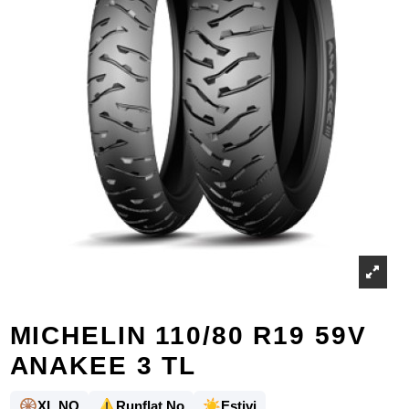
MICHELIN 110/80 R19 59V
ANAKEE 3 TL
🛞
⚠️
☀️
XL NO
Runflat No
Estivi