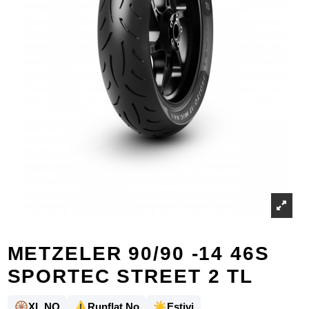
METZELER 90/90 -14 46S
SPORTEC STREET 2 TL
🛞
⚠️
☀️
XL NO
Runflat No
Estivi