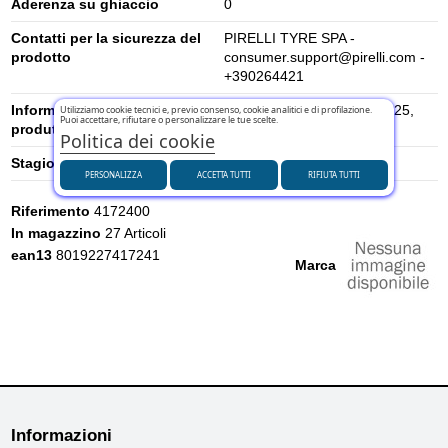
Aderenza su ghiaccio
0
Contatti per la sicurezza del
PIRELLI TYRE SPA -
prodotto
consumer.support@pirelli.com -
+390264421
Informazioni di sicurezza del
Viale Piero e Alberto Pirelli 25,
Utilizziamo cookie tecnici e, previo consenso, cookie analitici e di profilazione.
Puoi accettare, rifiutare o personalizzare le tue scelte.
produttore
20126 Milano, Italia
Politica dei cookie
Stagione
Estivi
PERSONALIZZA
ACCETTA TUTTI
RIFIUTA TUTTI
Riferimento
4172400
In magazzino
27 Articoli
ean13
8019227417241
Marca
Informazioni