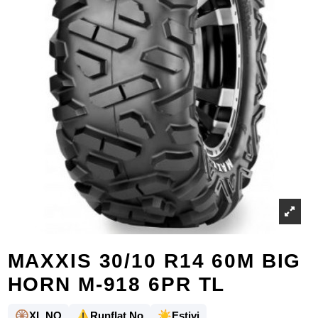
MAXXIS 30/10 R14 60M BIG
HORN M-918 6PR TL
🛞
⚠️
☀️
XL NO
Runflat No
Estivi