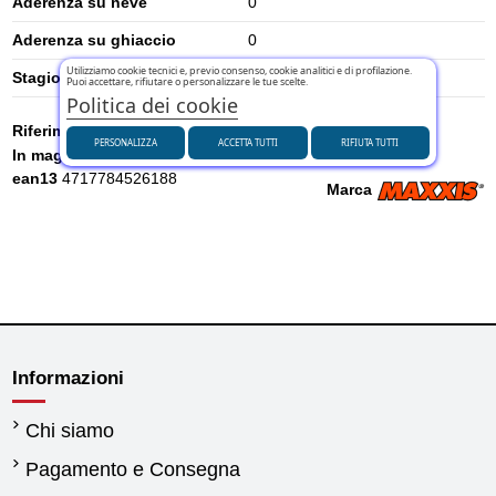
Aderenza su neve
0
Aderenza su ghiaccio
0
Utilizziamo cookie tecnici e, previo consenso, cookie analitici e di profilazione.
Stagione
Estivi
Puoi accettare, rifiutare o personalizzare le tue scelte.
Politica dei cookie
Riferimento
ETM00336000
PERSONALIZZA
ACCETTA TUTTI
RIFIUTA TUTTI
In magazzino
1 Articolo
ean13
4717784526188
Marca
Informazioni
Chi siamo
Pagamento e Consegna