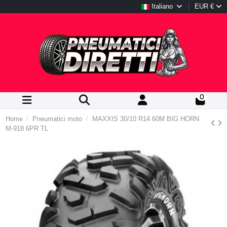
Italiano
EUR €
0
Home
Pneumatici moto
MAXXIS 30/10 R14 60M BIG HORN
M-918 6PR TL