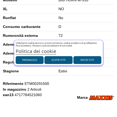
XL
NO
Runflat
No
Consumo carburante
D
Rumorosità esterna
72
Utilizziamo cookie tecnici e, previo consenso, cookie analitici e di profilazione.
Aderenza su neve
0
Puoi accettare, rifiutare o personalizzare le tue scelte.
Politica dei cookie
Aderenza su ghiaccio
0
PERSONALIZZA
ACCETTA TUTTI
RIFIUTA TUTTI
Regolamento UE (2020/740)
2020/740
Stagione
Estivi
Riferimento
ETM00291500
In magazzino
2 Articoli
ean13
4717784521060
Marca