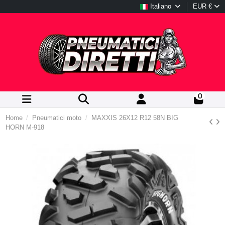
Italiano
EUR €
0
Home
Pneumatici moto
MAXXIS 26X12 R12 58N BIG
HORN M-918