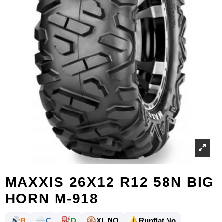
MAXXIS 26X12 R12 58N BIG
HORN M-918
🔊
🌧️
⛽
🛞
⚠️
B
C
D
XL NO
Runflat No