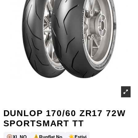
DUNLOP 170/60 ZR17 72W
SPORTSMART TT
🛞
⚠️
☀️
XL NO
Runflat No
Estivi