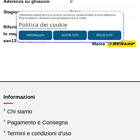
Aderenza su ghiaccio
0
Stagione
Estivi
Utilizziamo cookie tecnici e, previo consenso, cookie analitici e di profilazione.
Puoi accettare, rifiutare o personalizzare le tue scelte.
Politica dei cookie
Riferimento
636786
In magazzino
29 Articoli
PERSONALIZZA
ACCETTA TUTTI
RIFIUTA TUTTI
ean13
4038526030177
Marca
Informazioni
Chi siamo
Pagamento e Consegna
Termini e condizioni d'uso