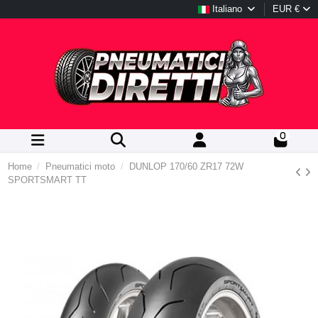
Italiano
EUR €
0
Home
Pneumatici moto
DUNLOP 170/60 ZR17 72W
SPORTSMART TT