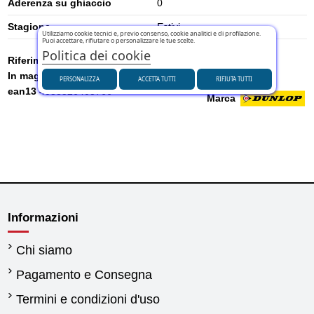
Aderenza su ghiaccio
0
Stagione
Estivi
Utilizziamo cookie tecnici e, previo consenso, cookie analitici e di profilazione.
Puoi accettare, rifiutare o personalizzare le tue scelte.
Politica dei cookie
Riferimento
640173
In magazzino
50 Articoli
PERSONALIZZA
ACCETTA TUTTI
RIFIUTA TUTTI
ean13
4038526403766
Marca
Informazioni
Chi siamo
Pagamento e Consegna
Termini e condizioni d'uso