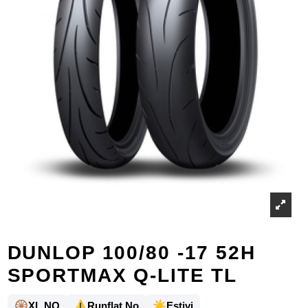
DUNLOP 100/80 -17 52H
SPORTMAX Q-LITE TL
🛞
⚠️
☀️
XL NO
Runflat No
Estivi