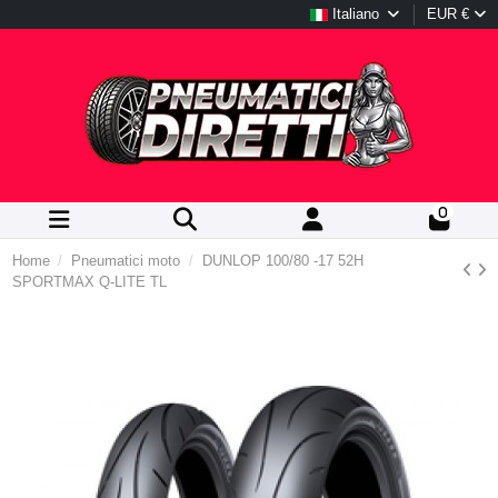
Italiano
EUR €
0
Home
Pneumatici moto
DUNLOP 100/80 -17 52H
SPORTMAX Q-LITE TL