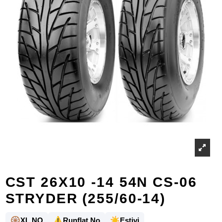
CST 26X10 -14 54N CS-06
STRYDER (255/60-14)
🛞
⚠️
☀️
XL NO
Runflat No
Estivi