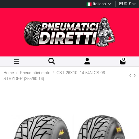
Italiano
EUR €
0
Home
Pneumatici moto
CST 26X10 -14 54N CS-06
STRYDER (255/60-14)