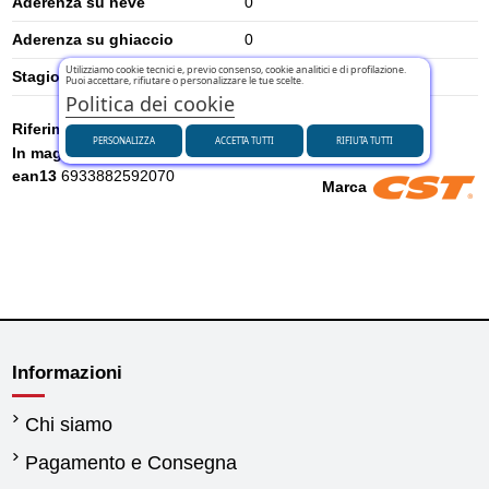
Aderenza su neve
0
Aderenza su ghiaccio
0
Utilizziamo cookie tecnici e, previo consenso, cookie analitici e di profilazione.
Stagione
Estivi
Puoi accettare, rifiutare o personalizzare le tue scelte.
Politica dei cookie
Riferimento
52599874
PERSONALIZZA
ACCETTA TUTTI
RIFIUTA TUTTI
In magazzino
2 Articoli
ean13
6933882592070
Marca
Informazioni
Chi siamo
Pagamento e Consegna