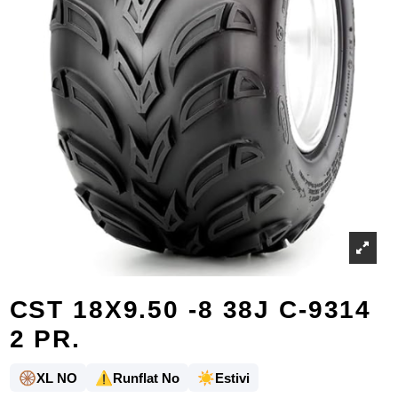
CST 18X9.50 -8 38J C-9314
2 PR.
🛞
⚠️
☀️
XL NO
Runflat No
Estivi