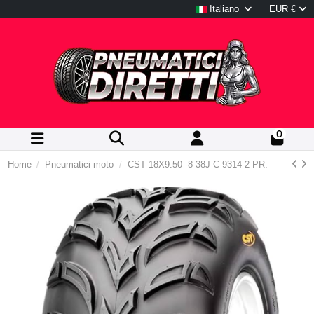
Italiano
EUR €
0
Home
Pneumatici moto
CST 18X9.50 -8 38J C-9314 2 PR.