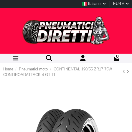
Italiano
EUR €
0
Home
Pneumatici moto
CONTINENTAL 190/55 ZR17 75W
CONTIROADATTACK 4 GT TL