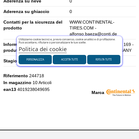
Aderenza su neve
0
Aderenza su ghiaccio
0
Contatti per la sicurezza del
WWW.CONTINENTAL-
prodotto
TIRES.COM -
alfonso.baeza@conti.de
Utilizziamo cookie tecnici e, previo consenso, cookie analitici e di profilazione.
Puoi accettare, rifiutare o personalizzare le tue scelte.
Informazioni di sicurezza del
Continental AG. P. O . BOX 169 -
Politica dei cookie
produttore
30001 HANNOVER, GERMANY
PERSONALIZZA
ACCETTA TUTTI
RIFIUTA TUTTI
Stagione
Estivi
Riferimento
244718
In magazzino
10 Articoli
ean13
4019238049695
Marca