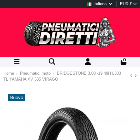
Italiano
EUR €
0
Home
Pneumatici moto
BRIDGESTONE 3.00 -19 49H L303
TL YAMAHA XV 535 VIRAGO
Nuovo