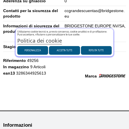
Aderenza su ghiaccio
0
Contatti per la sicurezza del
ccgrandescuentas@bridgestone.
prodotto
eu
Informazioni di sicurezza del
BRIDGESTONE EUROPE NV/SA,
produttore
DAVINCILAAN 1 1930
Utilizziamo cookie tecnici e, previo consenso, cookie analitici e di profilazione.
Puoi accettare, rifiutare o personalizzare le tue scelte.
ZAVENTEM, BELGIUM
Politica dei cookie
Stagione
Estivi
PERSONALIZZA
ACCETTA TUTTI
RIFIUTA TUTTI
Riferimento
49256
In magazzino
9 Articoli
ean13
3286344925613
Marca
Informazioni