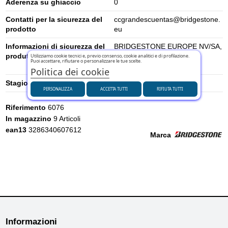
Aderenza su ghiaccio
0
Contatti per la sicurezza del
ccgrandescuentas@bridgestone.
prodotto
eu
Informazioni di sicurezza del
BRIDGESTONE EUROPE NV/SA,
produttore
DAVINCILAAN 1 1930
Utilizziamo cookie tecnici e, previo consenso, cookie analitici e di profilazione.
Puoi accettare, rifiutare o personalizzare le tue scelte.
ZAVENTEM, BELGIUM
Politica dei cookie
Stagione
Estivi
PERSONALIZZA
ACCETTA TUTTI
RIFIUTA TUTTI
Riferimento
6076
In magazzino
9 Articoli
ean13
3286340607612
Marca
Informazioni