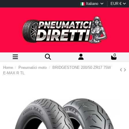
Italiano
EUR €
0
Home
Pneumatici moto
BRIDGESTONE 200/50 ZR17 75W
E-MAX R TL