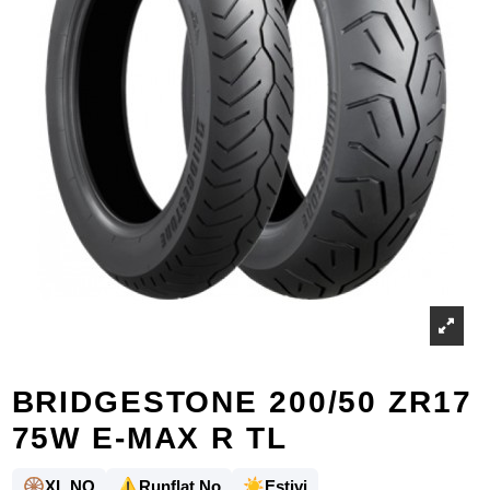
BRIDGESTONE 200/50 ZR17
75W E-MAX R TL
🛞
⚠️
☀️
XL NO
Runflat No
Estivi