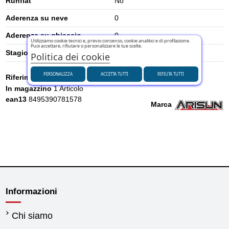
Runflat
No
Aderenza su neve
0
Aderenza su ghiaccio
0
Utilizziamo cookie tecnici e, previo consenso, cookie analitici e di profilazione.
Puoi accettare, rifiutare o personalizzare le tue scelte.
Stagione
Estivi
Politica dei cookie
PERSONALIZZA
ACCETTA TUTTI
RIFIUTA TUTTI
Riferimento
R13301
In magazzino
1 Articolo
ean13
8495390781578
Marca
Informazioni
Chi siamo