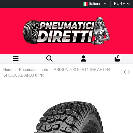
Italiano
EUR €
0
Home
Pneumatici moto
ARISUN 30X10 R14 64F AFTER
SHOCK XD AR33 8 PR