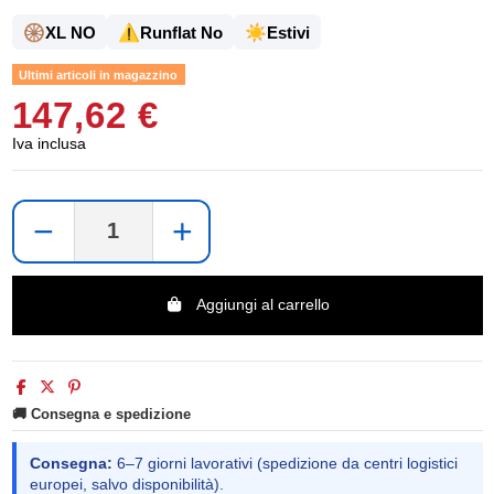
🛞
⚠️
☀️
XL NO
Runflat No
Estivi
Ultimi articoli in magazzino
147,62 €
Iva inclusa
−
+
Aggiungi al carrello
🚚 Consegna e spedizione
Consegna:
6–7 giorni lavorativi (spedizione da centri logistici
europei, salvo disponibilità).