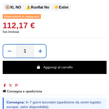
🛞
⚠️
☀️
XL NO
Runflat No
Estivi
Ultimi articoli in magazzino
112,17 €
Iva inclusa
−
+
Aggiungi al carrello
🚚 Consegna e spedizione
Consegna:
6–7 giorni lavorativi (spedizione da centri logistici
europei, salvo disponibilità).