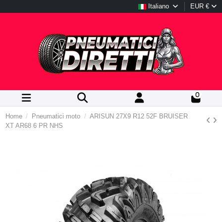
Italiano
EUR €
0
Home
Pneumatici moto
ARISUN 27X9 R12 52F BRUISER
XT AR68 6 PR NHS