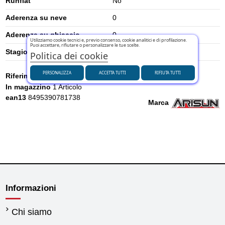
Runflat
No
Aderenza su neve
0
Aderenza su ghiaccio
0
Utilizziamo cookie tecnici e, previo consenso, cookie analitici e di profilazione.
Puoi accettare, rifiutare o personalizzare le tue scelte.
Stagione
Estivi
Politica dei cookie
PERSONALIZZA
ACCETTA TUTTI
RIFIUTA TUTTI
Riferimento
V26808
In magazzino
1 Articolo
ean13
8495390781738
Marca
Informazioni
Chi siamo