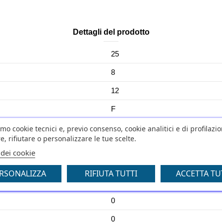
Dettagli del prodotto
25
8
12
F
43
amo cookie tecnici e, previo consenso, cookie analitici e di profilazi
e, rifiutare o personalizzare le tue scelte.
MAD ZEST
 dei cookie
NO
RSONALIZZA
RIFIUTA TUTTI
ACCETTA TU
No
0
0