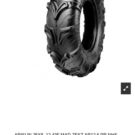
ARISUN 25X8 -12 43F MAD ZEST AR12 6 PR NHS