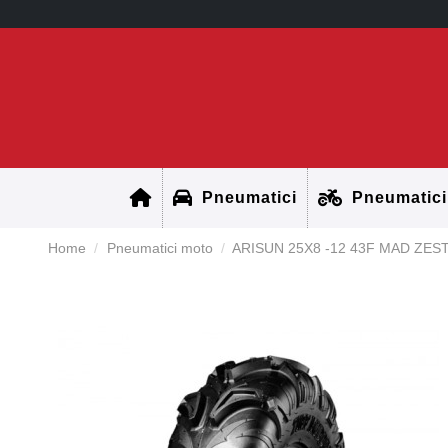
Pneumatici
Pneumatici
Home
Pneumatici moto
ARISUN 25X8 -12 43F MAD ZEST