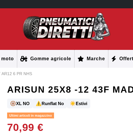
 moto
Gomme agricole
Marche
Offer
 AR12 6 PR NHS
ARISUN 25X8 -12 43F MA
🛞
⚠️
☀️
XL NO
Runflat No
Estivi
Ultimi articoli in magazzino
70,99 €