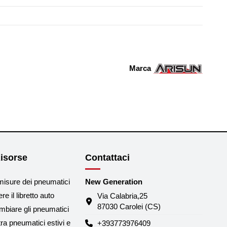
Marca
isorse
Contattaci
misure dei pneumatici
New Generation
e il libretto auto
Via Calabria,25
87030 Carolei (CS)
biare gli pneumatici
tra pneumatici estivi e
+393773976409