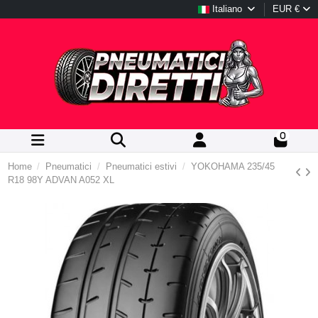
Italiano
EUR €
0
Home
Pneumatici
Pneumatici estivi
YOKOHAMA 235/45
R18 98Y ADVAN A052 XL