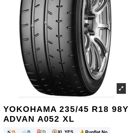
YOKOHAMA 235/45 R18 98Y
ADVAN A052 XL
🔊
🌧️
⛽
🛞
⚠️
B
B
D
XL YES
Runflat No