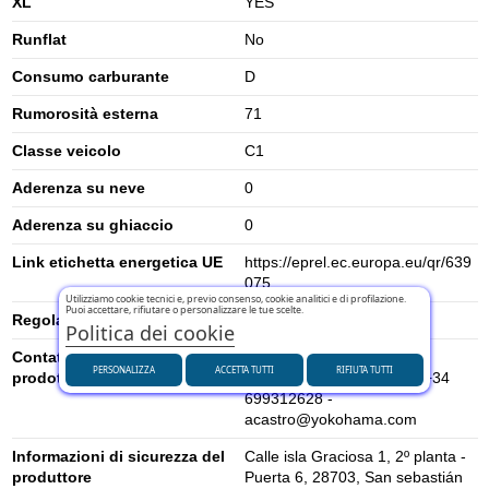
XL
YES
Runflat
No
Consumo carburante
D
Rumorosità esterna
71
Classe veicolo
C1
Aderenza su neve
0
Aderenza su ghiaccio
0
Link etichetta energetica UE
https://eprel.ec.europa.eu/qr/639
075
Utilizziamo cookie tecnici e, previo consenso, cookie analitici e di profilazione.
Puoi accettare, rifiutare o personalizzare le tue scelte.
Regolamento UE (2020/740)
2020/740
Politica dei cookie
Contatti per la sicurezza del
Andrés Castro España -
PERSONALIZZA
ACCETTA TUTTI
RIFIUTA TUTTI
prodotto
Yokohama Iberia S.A.U. - +34
699312628 -
acastro@yokohama.com
Informazioni di sicurezza del
Calle isla Graciosa 1, 2º planta -
produttore
Puerta 6, 28703, San sebastián