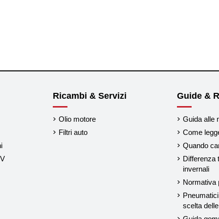
Ricambi & Servizi
Guide & R
Olio motore
Guida alle 
Filtri auto
Come legger
i
Quando cam
UV
Differenza 
invernali
Normativa p
Pneumatici 
scelta del
Guida gom