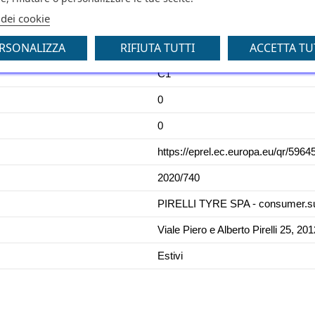
 dei cookie
A
RSONALIZZA
RIFIUTA TUTTI
ACCETTA TU
71
C1
0
0
https://eprel.ec.europa.eu/qr/5964
2020/740
PIRELLI TYRE SPA - consumer.su
Viale Piero e Alberto Pirelli 25, 201
Estivi