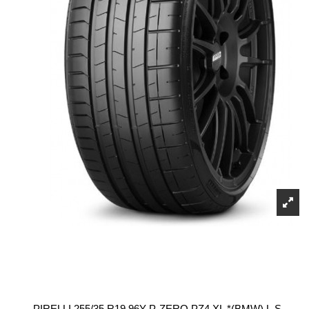
PIRELLI 255/35 R19 96Y P-ZERO PZ4 XL *(BMW) L.S.