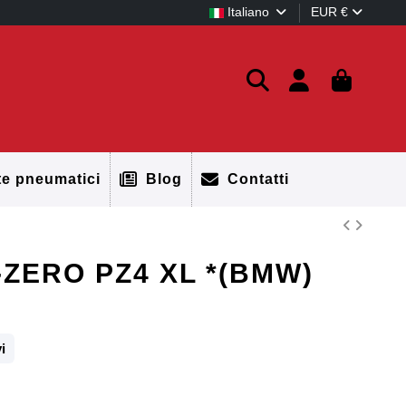
Italiano
EUR €
te pneumatici
Blog
Contatti
P-ZERO PZ4 XL *(BMW)
i