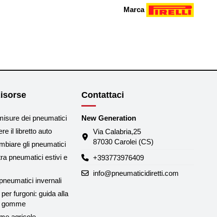
Marca
isorse
Contattaci
misure dei pneumatici
New Generation
e il libretto auto
Via Calabria,25
87030 Carolei (CS)
biare gli pneumatici
tra pneumatici estivi e
+393773976409
info@pneumaticidiretti.com
neumatici invernali
per furgoni: guida alla
le gomme
me agricole