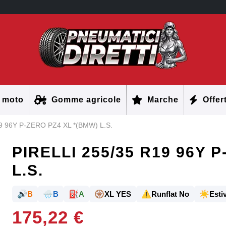
 moto
Gomme agricole
Marche
Offer
9 96Y P-ZERO PZ4 XL *(BMW) L.S.
PIRELLI 255/35 R19 96Y 
L.S.
🔊
🌧️
⛽
🛞
⚠️
☀️
B
B
A
XL YES
Runflat No
Estiv
175,22 €