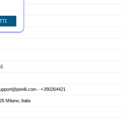
TTI
51
pport@pirelli.com - +390264421
26 Milano, Italia