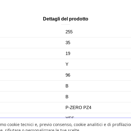
Dettagli del prodotto
255
35
19
Y
96
B
B
P-ZERO PZ4
YES
amo cookie tecnici e, previo consenso, cookie analitici e di profilazi
No
e, rifiutare o personalizzare le tue scelte.