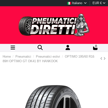
Italiano
EUR €
0
Home
Pneumatici
Pneumatici estivi
OPTIMO 195/60 R16
89H OPTIMO GT OK41 BY HANKOOK