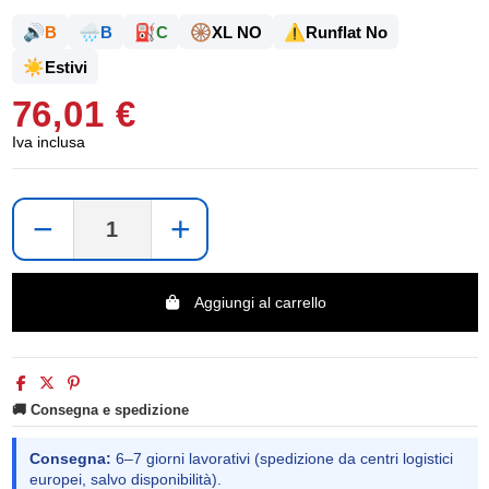
🔊
🌧️
⛽
🛞
⚠️
B
B
C
XL NO
Runflat No
☀️
Estivi
76,01 €
Iva inclusa
−
+
Aggiungi al carrello
🚚 Consegna e spedizione
Consegna:
6–7 giorni lavorativi (spedizione da centri logistici
europei, salvo disponibilità).