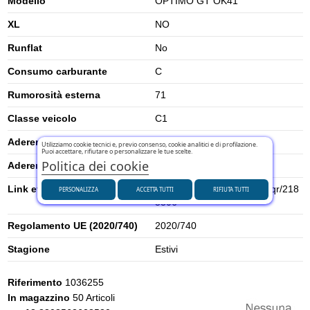
Modello
OPTIMO GT OK41
XL
NO
Runflat
No
Consumo carburante
C
Rumorosità esterna
71
Classe veicolo
C1
Aderenza su neve
0
Utilizziamo cookie tecnici e, previo consenso, cookie analitici e di profilazione.
Puoi accettare, rifiutare o personalizzare le tue scelte.
Politica dei cookie
Aderenza su ghiaccio
0
Link etichetta energetica UE
https://eprel.ec.europa.eu/qr/218
PERSONALIZZA
ACCETTA TUTTI
RIFIUTA TUTTI
5306
Regolamento UE (2020/740)
2020/740
Stagione
Estivi
Riferimento
1036255
In magazzino
50 Articoli