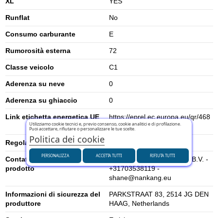
XL
YES
Runflat
No
Consumo carburante
E
Rumorosità esterna
72
Classe veicolo
C1
Aderenza su neve
0
Aderenza su ghiaccio
0
Link etichetta energetica UE
https://eprel.ec.europa.eu/qr/468
Utilizziamo cookie tecnici e, previo consenso, cookie analitici e di profilazione.
834
Puoi accettare, rifiutare o personalizzare le tue scelte.
Politica dei cookie
Regolamento UE (2020/740)
1222/2009
PERSONALIZZA
ACCETTA TUTTI
RIFIUTA TUTTI
Contatti per la sicurezza del
Nankang Tire Netherlands B.V. -
prodotto
+31703538119 -
shane@nankang.eu
Informazioni di sicurezza del
PARKSTRAAT 83, 2514 JG DEN
produttore
HAAG, Netherlands