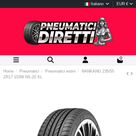
Italiano
EUR €
0
Home
Pneumatici
Pneumatici estivi
NANKANG 235/55
ZR17 103W NS-20 XL