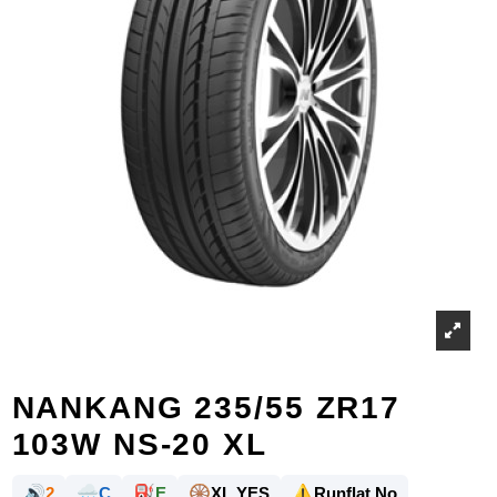
NANKANG 235/55 ZR17
103W NS-20 XL
🔊
🌧️
⛽
🛞
⚠️
2
C
E
XL YES
Runflat No