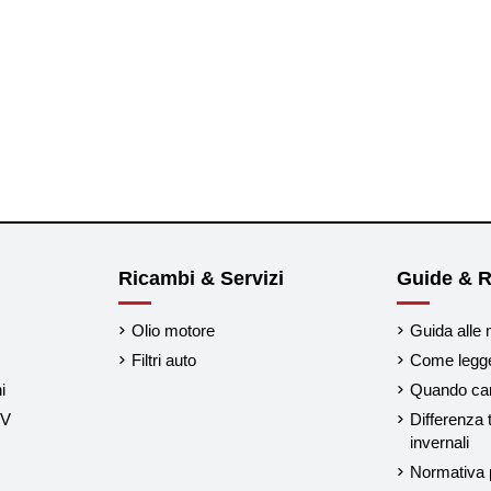
Ricambi & Servizi
Guide & R
Olio motore
Guida alle 
Filtri auto
Come legger
i
Quando cam
UV
Differenza 
invernali
Normativa p