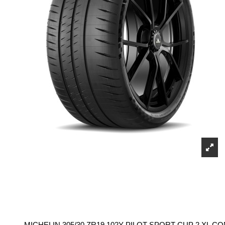
MICHELIN 305/30 ZR19 102Y PILOT SPORT CUP 2 XL C