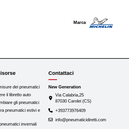
Marca
isorse
Contattaci
misure dei pneumatici
New Generation
e il libretto auto
Via Calabria,25
87030 Carolei (CS)
biare gli pneumatici
tra pneumatici estivi e
+393773976409
info@pneumaticidiretti.com
neumatici invernali