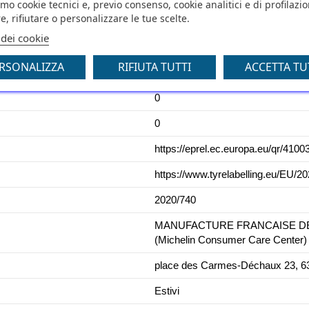
amo cookie tecnici e, previo consenso, cookie analitici e di profilazi
e, rifiutare o personalizzare le tue scelte.
D
 dei cookie
73
RSONALIZZA
RIFIUTA TUTTI
ACCETTA TU
C1
0
0
https://eprel.ec.europa.eu/qr/4100
https://www.tyrelabelling.eu/EU/
2020/740
MANUFACTURE FRANCAISE DES 
(Michelin Consumer Care Center)
place des Carmes-Déchaux 23, 63
Estivi