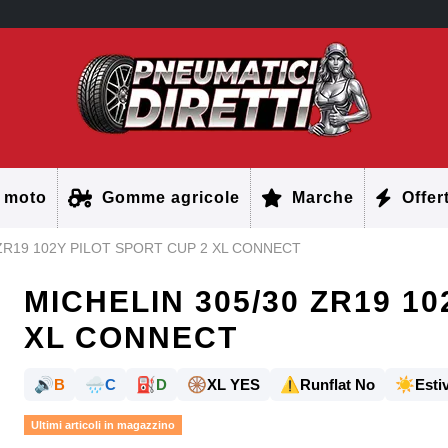
 moto
Gomme agricole
Marche
Offer
 ZR19 102Y PILOT SPORT CUP 2 XL CONNECT
MICHELIN 305/30 ZR19 1
XL CONNECT
🔊
🌧️
⛽
🛞
⚠️
☀️
B
C
D
XL YES
Runflat No
Estiv
Ultimi articoli in magazzino