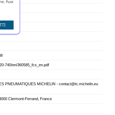
one. Puoi
TTI
38
2020-740/en/360585_fcs_en.pdf
PNEUMATIQUES MICHELIN - contact@tc.michelin.eu
000 Clermont-Ferrand, France