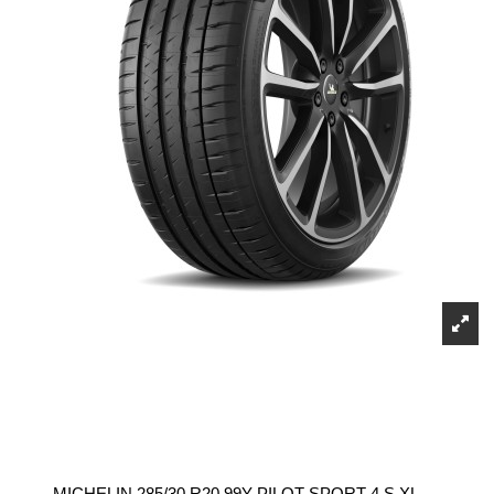
MICHELIN 285/30 R20 99Y PILOT SPORT 4 S XL