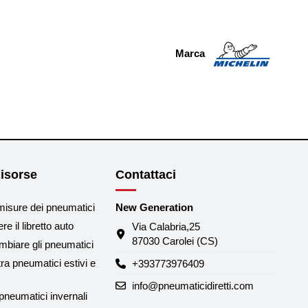
Marca
isorse
Contattaci
misure dei pneumatici
New Generation
e il libretto auto
Via Calabria,25
87030 Carolei (CS)
biare gli pneumatici
tra pneumatici estivi e
+393773976409
info@pneumaticidiretti.com
neumatici invernali