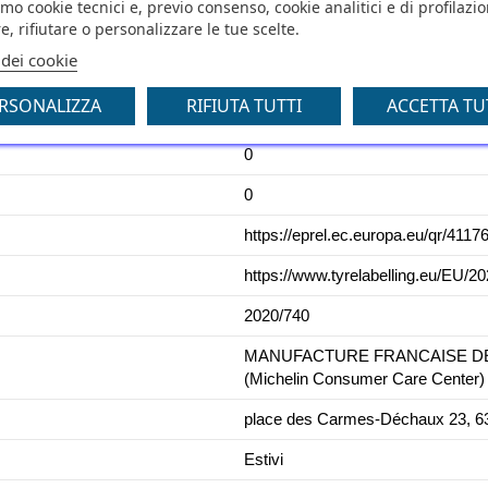
amo cookie tecnici e, previo consenso, cookie analitici e di profilazi
e, rifiutare o personalizzare le tue scelte.
D
 dei cookie
73
RSONALIZZA
RIFIUTA TUTTI
ACCETTA TU
C1
0
0
https://eprel.ec.europa.eu/qr/4117
https://www.tyrelabelling.eu/EU/
2020/740
MANUFACTURE FRANCAISE DES 
(Michelin Consumer Care Center)
place des Carmes-Déchaux 23, 63
Estivi