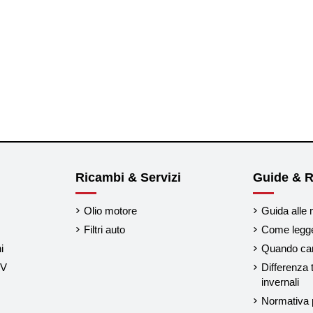
Ricambi & Servizi
Guide & R
Olio motore
Guida alle 
Filtri auto
Come legger
i
Quando cam
UV
Differenza 
invernali
Normativa p