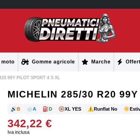
 moto
Gomme agricole
Marche
Offer
R20 99Y PILOT SPORT 4 S XL
MICHELIN 285/30 R20 99Y
🔊
🌧️
⛽
🛞
⚠️
☀️
B
A
D
XL YES
Runflat No
Estiv
342,22 €
Iva inclusa