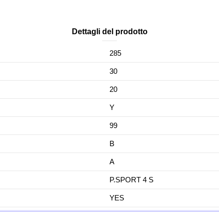
Dettagli del prodotto
285
30
20
Y
99
B
A
P.SPORT 4 S
YES
No