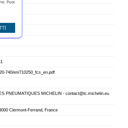
one. Puoi
TTI
61
2020-740/en/710250_fcs_en.pdf
PNEUMATIQUES MICHELIN - contact@tc.michelin.eu
000 Clermont-Ferrand, France