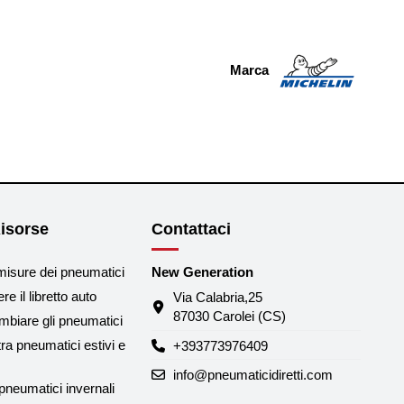
Marca
isorse
Contattaci
misure dei pneumatici
New Generation
e il libretto auto
Via Calabria,25
87030 Carolei (CS)
biare gli pneumatici
tra pneumatici estivi e
+393773976409
info@pneumaticidiretti.com
neumatici invernali