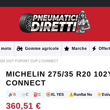
 moto
Gomme agricole
Marche
Offer
 R20 102Y P.SPORT CUP 2 CONNECT
MICHELIN 275/35 R20 102
CONNECT
🔊
🌧️
⛽
🛞
⚠️
☀️
B
C
C
XL YES
Runflat No
Estiv
360,51 €