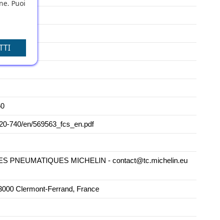
one. Puoi
TTI
60
2020-740/en/569563_fcs_en.pdf
PNEUMATIQUES MICHELIN - contact@tc.michelin.eu
000 Clermont-Ferrand, France