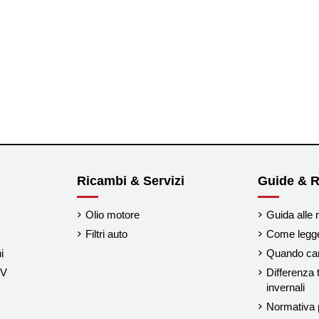
Ricambi & Servizi
Guide & R
Olio motore
Guida alle 
Filtri auto
Come legger
i
Quando cam
UV
Differenza 
invernali
Normativa p