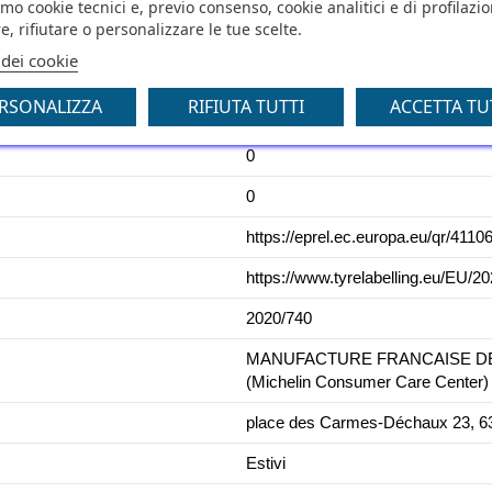
amo cookie tecnici e, previo consenso, cookie analitici e di profilazi
e, rifiutare o personalizzare le tue scelte.
C
 dei cookie
73
RSONALIZZA
RIFIUTA TUTTI
ACCETTA TU
C1
0
0
https://eprel.ec.europa.eu/qr/4110
https://www.tyrelabelling.eu/EU/
2020/740
MANUFACTURE FRANCAISE DES 
(Michelin Consumer Care Center)
place des Carmes-Déchaux 23, 63
Estivi