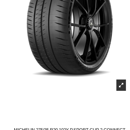
MICHELIN 275/35 R20 102Y P.SPORT CUP 2 CONNECT