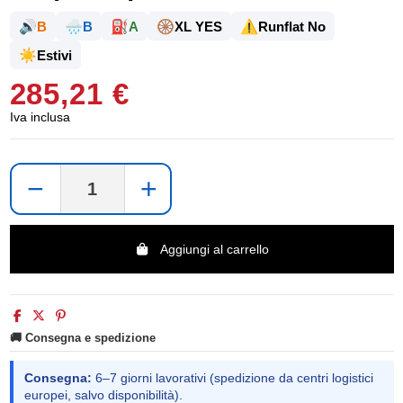
🔊
🌧️
⛽
🛞
⚠️
B
B
A
XL YES
Runflat No
☀️
Estivi
285,21 €
Iva inclusa
−
+
Aggiungi al carrello
🚚 Consegna e spedizione
Consegna:
6–7 giorni lavorativi (spedizione da centri logistici
europei, salvo disponibilità).