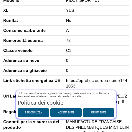
Modello
PILOT SPORT EV
XL
YES
Runflat
No
Consumo carburante
A
Rumorosità esterna
72
Classe veicolo
C1
Aderenza su neve
0
Aderenza su ghiaccio
0
Link etichetta energetica UE
https://eprel.ec.europa.eu/qr/144
1053
Utilizziamo cookie tecnici e, previo consenso, cookie analitici e di profilazione.
Url Label
https://www.tyrelabelling.eu/EU/2
Puoi accettare, rifiutare o personalizzare le tue scelte.
Politica dei cookie
020-740/es/620646_fcs_es.pdf
Regolamento UE (2020/740)
2020/740
PERSONALIZZA
ACCETTA TUTTI
RIFIUTA TUTTI
Contatti per la sicurezza del
MANUFACTURE FRANCAISE
prodotto
DES PNEUMATIQUES MICHELIN