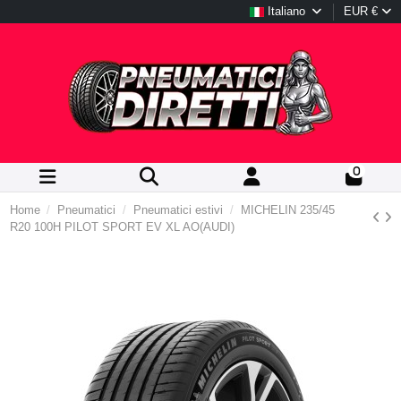
Italiano
EUR €
0
Home
Pneumatici
Pneumatici estivi
MICHELIN 235/45
R20 100H PILOT SPORT EV XL AO(AUDI)