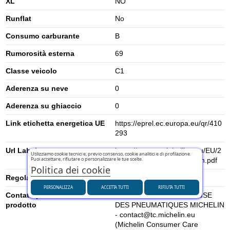
XL
NO
Runflat
No
Consumo carburante
B
Rumorosità esterna
69
Classe veicolo
C1
Aderenza su neve
0
Aderenza su ghiaccio
0
Link etichetta energetica UE
https://eprel.ec.europa.eu/qr/410
293
Url Label
https://www.tyrelabelling.eu/EU/2
Utilizziamo cookie tecnici e, previo consenso, cookie analitici e di profilazione.
Puoi accettare, rifiutare o personalizzare le tue scelte.
020-740/en/413585_fcs_en.pdf
Politica dei cookie
Regolamento UE (2020/740)
2020/740
PERSONALIZZA
ACCETTA TUTTI
RIFIUTA TUTTI
Contatti per la sicurezza del
MANUFACTURE FRANCAISE
prodotto
DES PNEUMATIQUES MICHELIN
- contact@tc.michelin.eu
(Michelin Consumer Care