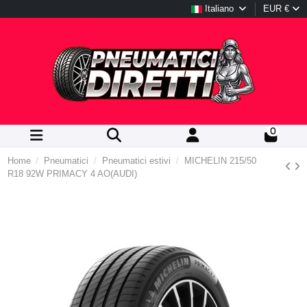
Italiano
EUR €
0
Home
Pneumatici
Pneumatici estivi
MICHELIN 215/50
R18 92W PRIMACY 4 AO(AUDI)