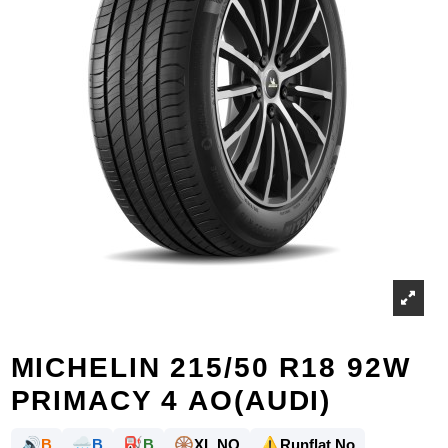
MICHELIN 215/50 R18 92W
PRIMACY 4 AO(AUDI)
🔊
🌧️
⛽
🛞
⚠️
B
B
B
XL NO
Runflat No