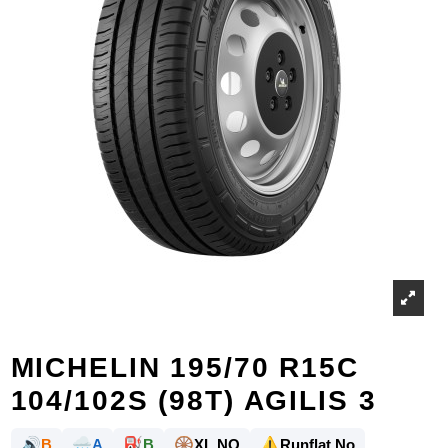
MICHELIN 195/70 R15C
104/102S (98T) AGILIS 3
🔊
🌧️
⛽
🛞
⚠️
B
A
B
XL NO
Runflat No