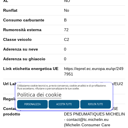
XL
NO
Runflat
No
Consumo carburante
B
Rumorosità esterna
72
Classe veicolo
C2
Aderenza su neve
0
Aderenza su ghiaccio
0
Link etichetta energetica UE
https://eprel.ec.europa.eu/qr/249
7951
Url Label
https://www.tyrelabelling.eu/EU/2
Utilizziamo cookie tecnici e, previo consenso, cookie analitici e di profilazione.
Puoi accettare, rifiutare o personalizzare le tue scelte.
020-740/es/295528
Politica dei cookie
Regolamento UE (2020/740)
2020/740
PERSONALIZZA
ACCETTA TUTTI
RIFIUTA TUTTI
Contatti per la sicurezza del
MANUFACTURE FRANCAISE
prodotto
DES PNEUMATIQUES MICHELIN
- contact@tc.michelin.eu
(Michelin Consumer Care