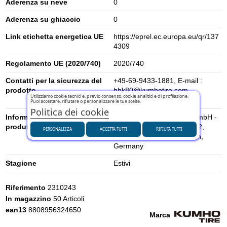
Aderenza su neve
0
Aderenza su ghiaccio
0
Link etichetta energetica UE
https://eprel.ec.europa.eu/qr/137
4309
Regolamento UE (2020/740)
2020/740
Contatti per la sicurezza del
+49-69-9433-1881, E-mail :
prodotto
hhk80@kumhotire.com -
Utilizziamo cookie tecnici e, previo consenso, cookie analitici e di profilazione.
technik@kumhotire.de
Puoi accettare, rifiutare o personalizzare le tue scelte.
Politica dei cookie
Informazioni di sicurezza del
KUMHO TIRE EUROPE GmbH -
produttore
Strahlenberger Str. 110-112,
PERSONALIZZA
ACCETTA TUTTI
RIFIUTA TUTTI
63067, Offenbach am Main,
Germany
Stagione
Estivi
Riferimento
2310243
In magazzino
50 Articoli
ean13
8808956324650
Marca