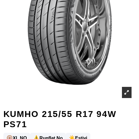
KUMHO 215/55 R17 94W
PS71
🛞
⚠️
☀️
XL NO
Runflat No
Estivi