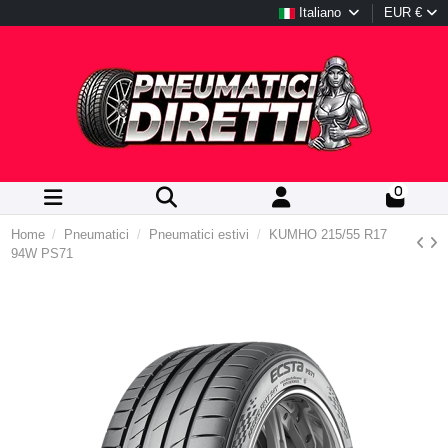
Italiano
EUR €
0
Home
Pneumatici
Pneumatici estivi
KUMHO 215/55 R17
94W PS71