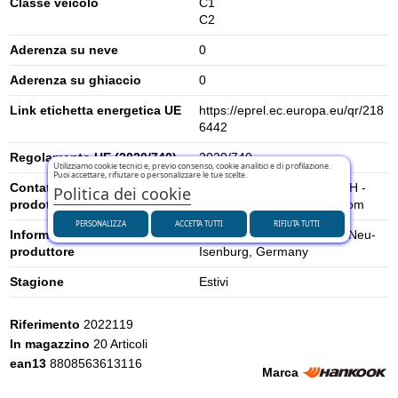
Classe veicolo
C1
C2
Aderenza su neve
0
Aderenza su ghiaccio
0
Link etichetta energetica UE
https://eprel.ec.europa.eu/qr/218
6442
Regolamento UE (2020/740)
2020/740
Utilizziamo cookie tecnici e, previo consenso, cookie analitici e di profilazione.
Puoi accettare, rifiutare o personalizzare le tue scelte.
Contatti per la sicurezza del
Hankook Tire Europe GmbH -
Politica dei cookie
prodotto
gpsr.support@hankookn.com
PERSONALIZZA
ACCETTA TUTTI
RIFIUTA TUTTI
Informazioni di sicurezza del
Siemensstraße 14, 63263 Neu-
produttore
Isenburg, Germany
Stagione
Estivi
Riferimento
2022119
In magazzino
20 Articoli
ean13
8808563613116
Marca