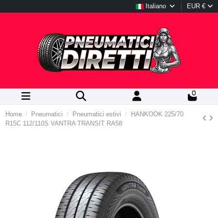
Italiano
EUR €
0
Home
Pneumatici
Pneumatici estivi
HANKOOK 225/70
R15C 112/110S VANTRA TRANSIT RA58