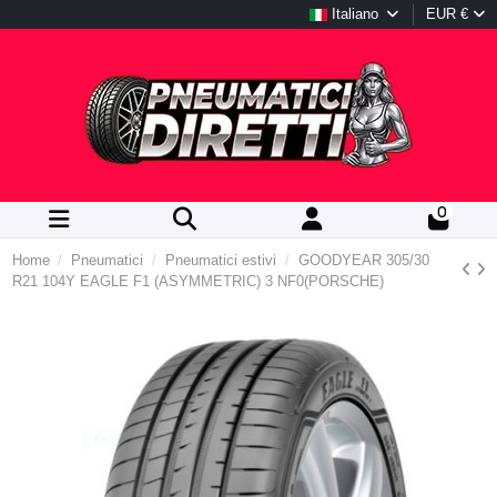
Italiano
EUR €
0
Home
Pneumatici
Pneumatici estivi
GOODYEAR 305/30
R21 104Y EAGLE F1 (ASYMMETRIC) 3 NF0(PORSCHE)