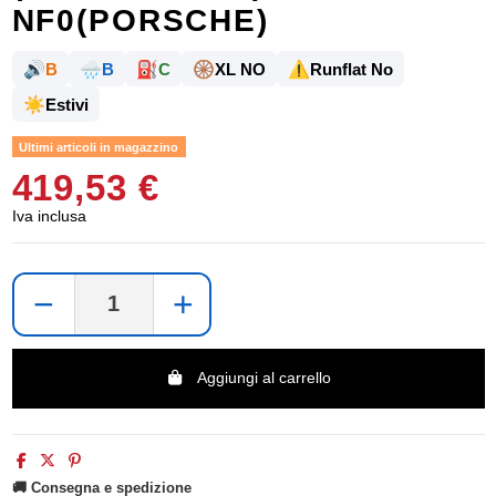
NF0(PORSCHE)
🔊
🌧️
⛽
🛞
⚠️
B
B
C
XL NO
Runflat No
☀️
Estivi
Ultimi articoli in magazzino
419,53 €
Iva inclusa
−
+
Aggiungi al carrello
🚚 Consegna e spedizione