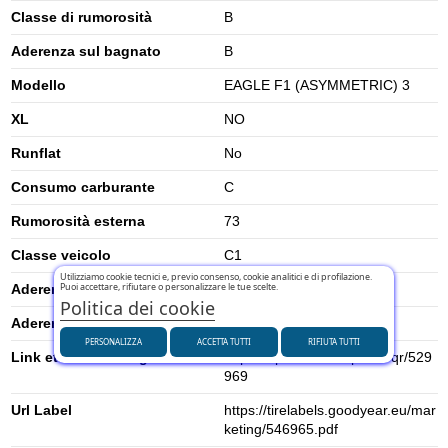
Classe di rumorosità
B
Aderenza sul bagnato
B
Modello
EAGLE F1 (ASYMMETRIC) 3
XL
NO
Runflat
No
Consumo carburante
C
Rumorosità esterna
73
Classe veicolo
C1
Utilizziamo cookie tecnici e, previo consenso, cookie analitici e di profilazione.
Puoi accettare, rifiutare o personalizzare le tue scelte.
Aderenza su neve
0
Politica dei cookie
Aderenza su ghiaccio
0
PERSONALIZZA
ACCETTA TUTTI
RIFIUTA TUTTI
Link etichetta energetica UE
https://eprel.ec.europa.eu/qr/529
969
Url Label
https://tirelabels.goodyear.eu/mar
keting/546965.pdf