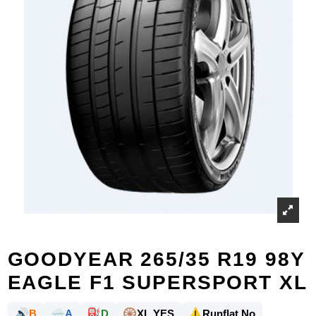
GOODYEAR 265/35 R19 98Y
EAGLE F1 SUPERSPORT XL
🔊
🌧️
⛽
🛞
⚠️
B
A
D
XL YES
Runflat No