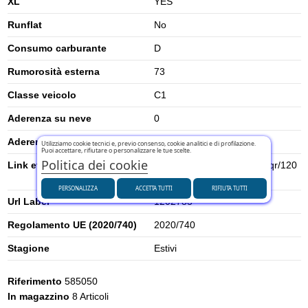
XL
YES
Runflat
No
Consumo carburante
D
Rumorosità esterna
73
Classe veicolo
C1
Aderenza su neve
0
Aderenza su ghiaccio
0
Utilizziamo cookie tecnici e, previo consenso, cookie analitici e di profilazione.
Puoi accettare, rifiutare o personalizzare le tue scelte.
Politica dei cookie
Link etichetta energetica UE
https://eprel.ec.europa.eu/qr/120
2783
PERSONALIZZA
ACCETTA TUTTI
RIFIUTA TUTTI
Url Label
1202783
Regolamento UE (2020/740)
2020/740
Stagione
Estivi
Riferimento
585050
In magazzino
8 Articoli