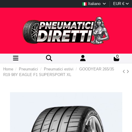
Italiano
EUR €
0
Home
Pneumatici
Pneumatici estivi
GOODYEAR 265/35
R19 98Y EAGLE F1 SUPERSPORT XL