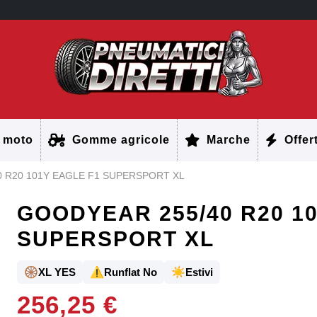
 moto
Gomme agricole
Marche
Offer
 R20 101Y EAGLE F1 SUPERSPORT XL
GOODYEAR 255/40 R20 1
SUPERSPORT XL
🛞
⚠️
☀️
XL YES
Runflat No
Estivi
256,25 €