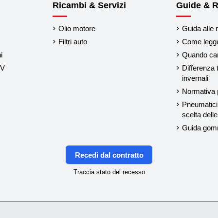
Ricambi & Servizi
Guide & R
Olio motore
Guida alle 
Filtri auto
Come legger
i
Quando cam
UV
Differenza 
invernali
Normativa p
Pneumatici 
scelta del
Guida gom
Recedi dal contratto
Traccia stato del recesso