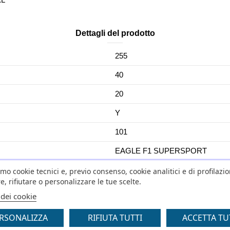
Dettagli del prodotto
255
40
20
Y
101
EAGLE F1 SUPERSPORT
YES
amo cookie tecnici e, previo consenso, cookie analitici e di profilazi
e, rifiutare o personalizzare le tue scelte.
No
 dei cookie
C1
RSONALIZZA
RIFIUTA TUTTI
ACCETTA TU
0