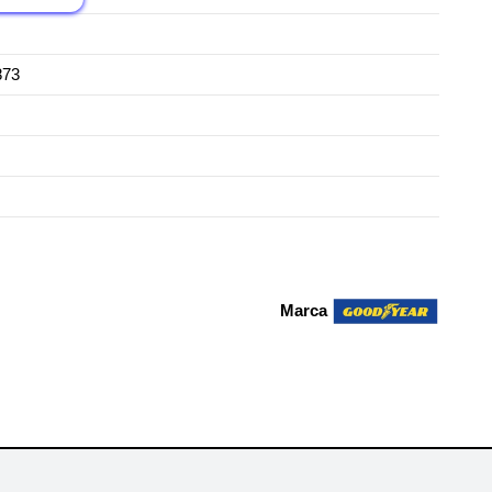
873
Marca