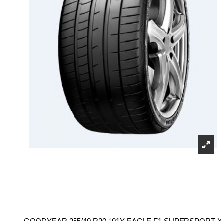
GOODYEAR 255/40 R20 101Y EAGLE F1 SUPERSPORT 