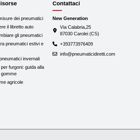
isorse
Contattaci
misure dei pneumatici
New Generation
e il libretto auto
Via Calabria,25
87030 Carolei (CS)
biare gli pneumatici
tra pneumatici estivi e
+393773976409
info@pneumaticidiretti.com
neumatici invernali
per furgoni: guida alla
le gomme
me agricole